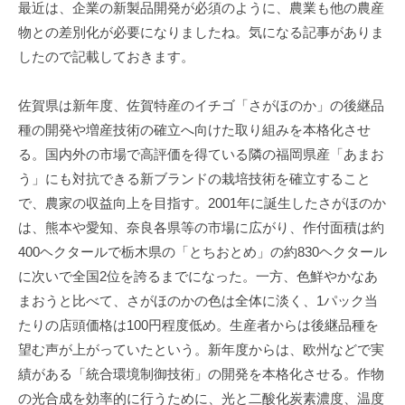
事
最近は、企業の新製品開発が必須のように、農業も他の農産
務
物との差別化が必要になりましたね。気になる記事がありま
所
したので記載しておきます。
佐賀県は新年度、佐賀特産のイチゴ「さがほのか」の後継品
種の開発や増産技術の確立へ向けた取り組みを本格化させ
る。国内外の市場で高評価を得ている隣の福岡県産「あまお
う」にも対抗できる新ブランドの栽培技術を確立すること
で、農家の収益向上を目指す。2001年に誕生したさがほのか
は、熊本や愛知、奈良各県等の市場に広がり、作付面積は約
400ヘクタールで栃木県の「とちおとめ」の約830ヘクタール
に次いで全国2位を誇るまでになった。一方、色鮮やかなあ
まおうと比べて、さがほのかの色は全体に淡く、1パック当
たりの店頭価格は100円程度低め。生産者からは後継品種を
望む声が上がっていたという。新年度からは、欧州などで実
績がある「統合環境制御技術」の開発を本格化させる。作物
の光合成を効率的に行うために、光と二酸化炭素濃度、温度