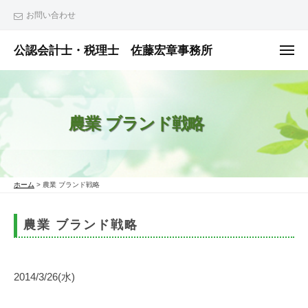
ュ
コ
ー
お問い合わせ
ン
テ
公認会計士・税理士 佐藤宏章事務所
メ
ニ
ン
公
ュ
ー
ツ
認
へ
会
農業 ブランド戦略
ス
計
士
キ
・
ッ
税
プ
ホーム
>
農業 ブランド戦略
理
士
農業 ブランド戦略
佐
藤
宏
2014/3/26(水)
章