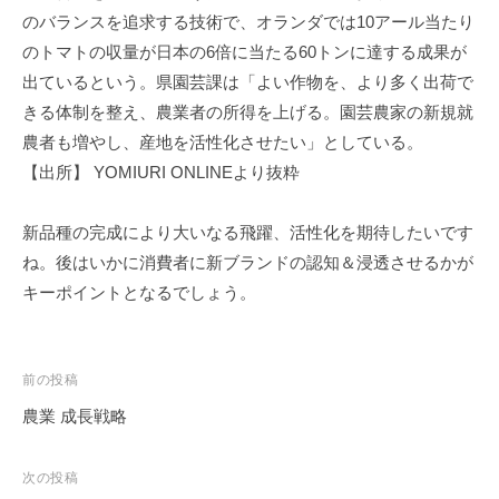
のバランスを追求する技術で、オランダでは10アール当たり
のトマトの収量が日本の6倍に当たる60トンに達する成果が
出ているという。県園芸課は「よい作物を、より多く出荷で
きる体制を整え、農業者の所得を上げる。園芸農家の新規就
農者も増やし、産地を活性化させたい」としている。
【出所】 YOMIURI ONLINEより抜粋
新品種の完成により大いなる飛躍、活性化を期待したいです
ね。後はいかに消費者に新ブランドの認知＆浸透させるかが
キーポイントとなるでしょう。
投
前の投稿
稿
農業 成長戦略
ナ
ビ
次の投稿