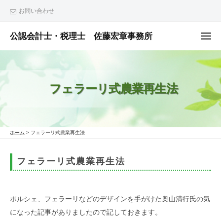
ュ
コ
ー
お問い合わせ
ン
テ
公認会計士・税理士 佐藤宏章事務所
メ
ニ
ン
公
ュ
ー
ツ
認
へ
会
フェラーリ式農業再生法
ス
計
士
キ
・
ッ
税
プ
ホーム
>
フェラーリ式農業再生法
理
士
フェラーリ式農業再生法
佐
藤
宏
ポルシェ、フェラーリなどのデザインを手がけた奥山清行氏の気
章
になった
記事がありましたので記しておきます。