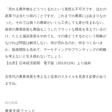
事
務
「売れる農作物をどうつくるかという発想も不可欠です。
ほかの
所
産業では当たり前のことですが、これまでの農業にはあまりなか
った。
それでは個々の農家がいくら工夫しても差が生まれない。
政府の農業政策も農協もこうしたフラットな構造を支えているだ
け。
たとえ減反政策をやめても、その後どうするかという戦略が
なければ問題は
解決しない。何が売れるのか。何をつくるべき
か。
販路開拓も含めて、マーケティングやブランディングの戦略
を考えないと
生き残れないでしょう」
【出所】日本経済新聞 電子版（2013/12/6）より抜粋
次世代の農業発展を考えると従来のスタイルを
見直す必要があり
ますね。
投
前の投稿
稿
農業支援ファンド