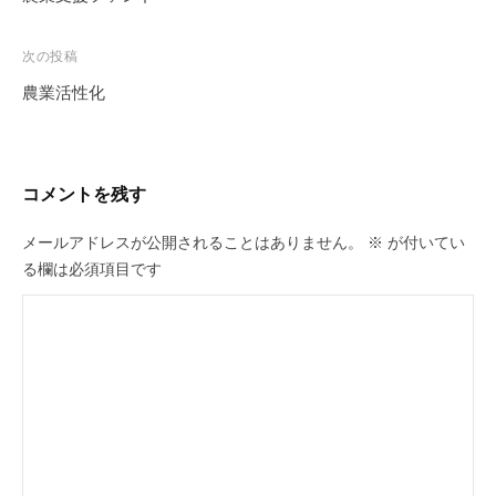
ナ
ビ
次の投稿
ゲ
農業活性化
ー
シ
ョ
コメントを残す
ン
メールアドレスが公開されることはありません。
※
が付いてい
る欄は必須項目です