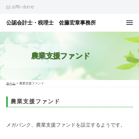
ュ
コ
ー
お問い合わせ
ン
テ
公認会計士・税理士 佐藤宏章事務所
メ
ニ
ン
公
ュ
ー
ツ
認
へ
会
農業支援ファンド
ス
計
士
キ
・
ッ
税
プ
ホーム
>
農業支援ファンド
理
士
農業支援ファンド
佐
藤
宏
メガバンク、農業支援ファンドを設立するようです。
章