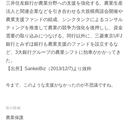
事
三井住友銀行が農業分野への支援を強化する。農業生産
務
法人と関連企業
など
を引き合わせる大規模商談会開催や
所
農業支援ファンドの組成、シンクタンク
に
よるコンサル
ティングを推進して農業の競争力強化を後押しし、資金
需要
の
取り込みにつなげる。
同行以外に、三菱東京UFJ
銀行とみずほ銀行も農業支援のファンドを設立
する
な
ど、3大銀行グループの農業シフトに拍車がかかってき
た。
【出所】SankeiBiz（2013/12/7)より抜粋
今まで、このような支援がなかったのが不思議ですね。
投
前の投稿
稿
農業保護
ナ