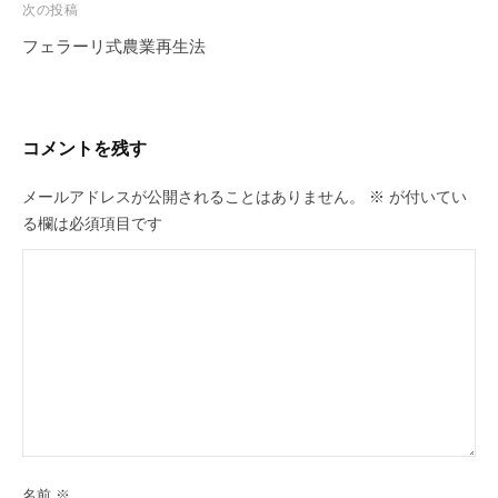
ビ
次の投稿
ゲ
フェラーリ式農業再生法
ー
シ
ョ
コメントを残す
ン
メールアドレスが公開されることはありません。
※
が付いてい
る欄は必須項目です
名前
※