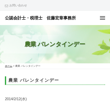
ュ
コ
ー
お問い合わせ
ン
テ
公認会計士・税理士 佐藤宏章事務所
メ
ニ
ン
公
ュ
ー
ツ
認
へ
会
農業 バレンタインデー
ス
計
士
キ
・
ッ
税
プ
ホーム
>
農業 バレンタインデー
理
士
農業 バレンタインデー
佐
藤
宏
2014/2/12(水)
章