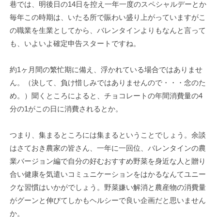
事
巷では、明後日の14日を控え一年一度のスペシャルデーとか
務
毎年この時期は、いたる所で賑わい盛り上がっていますがこ
所
の職業を生業としてから、バレンタインよりもなんと言って
も、いよいよ確定申告スタートですね。
約1ヶ月間の繁忙期に備え、浮かれている場合ではありませ
ん。（決して、負け惜しみではありませんので・・・念のた
め。）聞くところによると、チョコレートの年間消費量の4
分の1がこの日に消費されるとか。
つまり、集まるところには集まるということでしょう。余談
はさておき農家の皆さん、一年に一回位、バレンタインの農
業バージョン編で自分の好むおすすめ野菜を身近な人と贈り
合い健康を気遣いコミュニケーションをはかるなんてユニー
クな習慣はいかがでしょう。野菜嫌い解消と農産物の消費量
がグーンと伸びてしかもヘルシーで良い企画だと思いません
か。