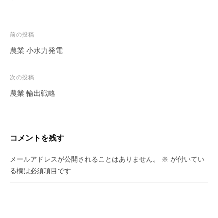
投
前の投稿
稿
農業 小水力発電
ナ
ビ
次の投稿
ゲ
農業 輸出戦略
ー
シ
ョ
コメントを残す
ン
メールアドレスが公開されることはありません。
※
が付いてい
る欄は必須項目です