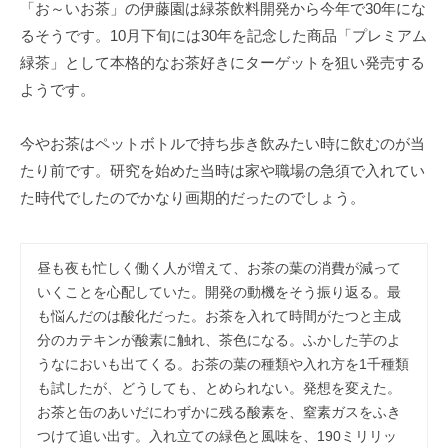
事
「お～いお茶」の伊藤園は緑茶飲料開発から今年で30年にな
務
るそうです。10月下旬には30年を記念した商品「プレミアム
所
緑茶」として本格的なお茶好きにターゲットを狙い発売する
ようです。
今やお茶はペットボトルで持ち歩き飲みたい時に飲むのが当
たり前です。研究を始めた当時は家や職場の急須で入れてい
た時代でしたのでかなり画期的だったのでしょう。
昼も夜も忙しく働く人が増えて、お茶の葉の消費が減って
いくことを心配していた。開発の動機をそう振り返る。最
も悩んだのは酸化だった。お茶を入れて時間がたつと主成
分のカテキンが酸素に触れ、茶色になる。ふかした芋のよ
うなにおいも出てくる。お茶の葉の種類や入れ方を1千種類
も試したが、どうしても、とめられない。発想を変えた。
お茶と缶のあいだにわずかに残る酸素を、窒素ガスをふき
つけて追い出す。入れ立ての緑色と風味を、190ミリリッ