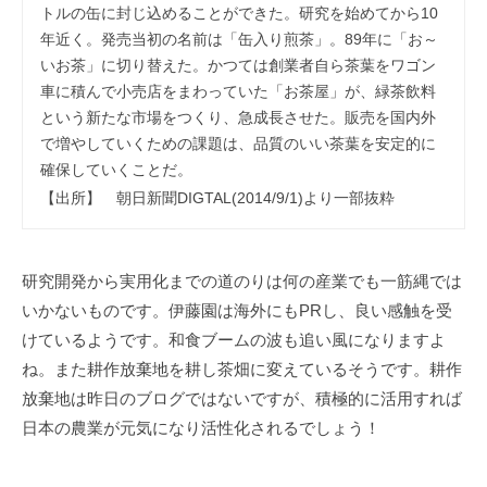
トルの缶に封じ込めることができた。研究を始めてから10
年近く。発売当初の名前は「缶入り煎茶」。89年に「お～
いお茶」に切り替えた。かつては創業者自ら茶葉をワゴン
車に積んで小売店をまわっていた「お茶屋」が、緑茶飲料
という新たな市場をつくり、急成長させた。販売を国内外
で増やしていくための課題は、品質のいい茶葉を安定的に
確保していくことだ。
【出所】 朝日新聞DIGTAL(2014/9/1)より一部抜粋
研究開発から実用化までの道のりは何の産業でも一筋縄では
いかないものです。伊藤園は海外にもPRし、良い感触を受
けているようです。和食ブームの波も追い風になりますよ
ね。また耕作放棄地を耕し茶畑に変えているそうです。耕作
放棄地は昨日のブログではないですが、積極的に活用すれば
日本の農業が元気になり活性化されるでしょう！