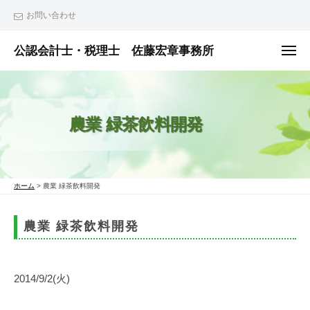
ュ
コ
ー
お問い合わせ
ン
テ
公認会計士・税理士 佐藤宏章事務所
メ
ニ
ン
公
ュ
ー
ツ
認
へ
会
農業 緑茶飲料開発
ス
計
士
キ
・
ッ
税
プ
ホーム
>
農業 緑茶飲料開発
理
士
農業 緑茶飲料開発
佐
藤
宏
2014/9/2(火)
章