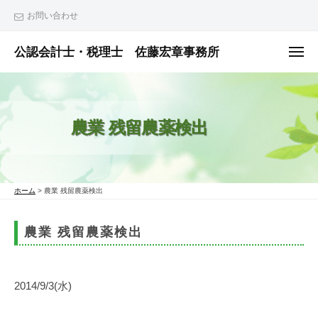
ュ
コ
ー
お問い合わせ
ン
テ
公認会計士・税理士 佐藤宏章事務所
メ
ニ
ン
公
ュ
ー
ツ
認
へ
会
農業 残留農薬検出
ス
計
士
キ
・
ッ
税
プ
ホーム
>
農業 残留農薬検出
理
士
農業 残留農薬検出
佐
藤
宏
2014/9/3(水)
章