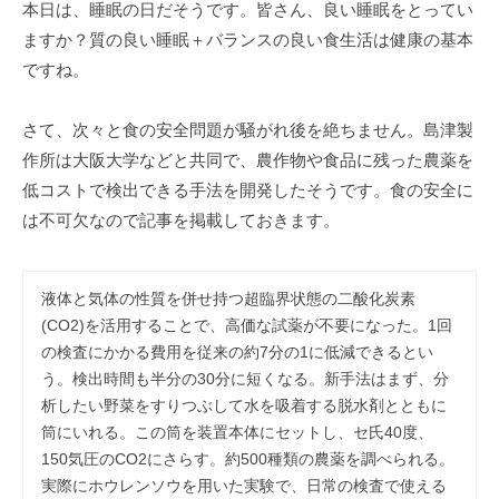
事
本日は、睡眠の日だそうです。皆さん、良い睡眠をとってい
務
ますか？質の良い睡眠＋バランスの良い食生活は健康の基本
所
ですね。
さて、次々と食の安全問題が騒がれ後を絶ちません。島津製
作所は大阪大学などと共同で、農作物や食品に残った農薬を
低コストで検出できる手法を開発したそうです。食の安全に
は不可欠なので記事を掲載しておきます。
液体と気体の性質を併せ持つ超臨界状態の二酸化炭素
(CO2)を活用することで、高価な試薬が不要になった。1回
の検査にかかる費用を従来の約7分の1に低減できるとい
う。検出時間も半分の30分に短くなる。新手法はまず、分
析したい野菜をすりつぶして水を吸着する脱水剤とともに
筒にいれる。この筒を装置本体にセットし、セ氏40度、
150気圧のCO2にさらす。約500種類の農薬を調べられる。
実際にホウレンソウを用いた実験で、日常の検査で使える