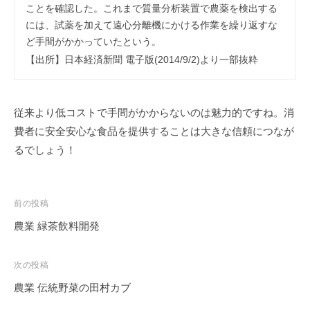
ことを確認した。これまで質量分析装置で農薬を検出する
には、試薬を加えて遠心分離機にかける作業を繰り返すな
ど手間がかかっていたという。
【出所】日本経済新聞 電子版(2014/9/2)より一部抜粋
従来より低コストで手間がかからないのは魅力的ですね。消
費者に安全安心な食品を提供することは大きな信頼につなが
るでしょう！
投
前の投稿
稿
農業 緑茶飲料開発
ナ
ビ
次の投稿
ゲ
農業 伝統野菜の田村カブ
ー