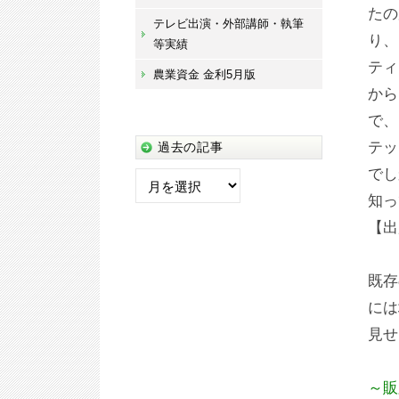
たの
テレビ出演・外部講師・執筆
り、
等実績
ティ
農業資金 金利5月版
から
で、
テッ
過去の記事
過
でし
去
知っ
の
【出
記
事
既存
には
見せ
～販