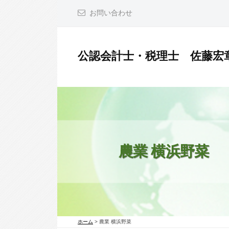
コ
お問い合わせ
ン
テ
ン
公認会計士・税理士 佐藤宏
ツ
公
へ
認
ス
会
キ
計
ッ
士
プ
・
農業 横浜野菜
税
理
士
佐
ホーム
>
農業 横浜野菜