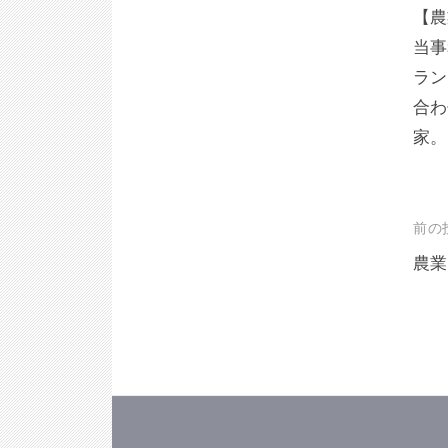
【農
当事
ラン
合わ
家。
投
前の
稿
農業
ナ
ビ
ゲ
ー
シ