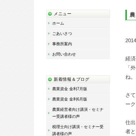
藤
宏
メニュー
農
章
ホーム
事
ごあいさつ
務
2014
事務所案内
所
お問い合わせ
経済
「外
ね。
新着情報＆ブログ
農業資金 金利7月版
さて
農業資金 金利6月版
ーク
農業経営者向け講演・セミナ
ー受講者様の声
仕出
税理士向け講演・セミナー受
者と
講者様の声