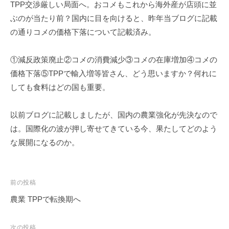
事
TPP交渉厳しい局面へ。おコメもこれから海外産が店頭に並
務
ぶのが当たり前？国内に目を向けると、昨年当ブログに記載
所
の通りコメの価格下落について記載済み。
①減反政策廃止②コメの消費減少③コメの在庫増加④コメの
価格下落⑤TPPで輸入増等皆さん、どう思いますか？何れに
しても食料はどの国も重要。
以前ブログに記載しましたが、国内の農業強化が先決なので
は。
国際化の波が押し寄せてきている今、果たしてどのよう
な展開になるのか。
投
前の投稿
稿
農業 TPPで転換期へ
ナ
ビ
次の投稿