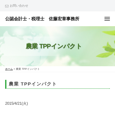
ュ
コ
ー
お問い合わせ
ン
テ
公認会計士・税理士 佐藤宏章事務所
メ
ニ
ン
公
ュ
ー
ツ
認
へ
会
農業 TPPインパクト
ス
計
士
キ
・
ッ
税
プ
ホーム
>
農業 TPPインパクト
理
士
農業 TPPインパクト
佐
藤
宏
2015/4/21(火)
章