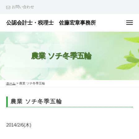
ュ
コ
ー
お問い合わせ
ン
テ
公認会計士・税理士 佐藤宏章事務所
メ
ニ
ン
公
ュ
ー
ツ
認
へ
会
農業 ソチ冬季五輪
ス
計
士
キ
・
ッ
税
プ
ホーム
>
農業 ソチ冬季五輪
理
士
農業 ソチ冬季五輪
佐
藤
宏
2014/2/6(木)
章