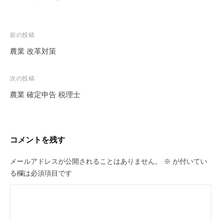
投
前の投稿
稿
農業 改革対策
ナ
ビ
次の投稿
ゲ
農業 確定申告 税理士
ー
シ
ョ
コメントを残す
ン
メールアドレスが公開されることはありません。
※
が付いてい
る欄は必須項目です