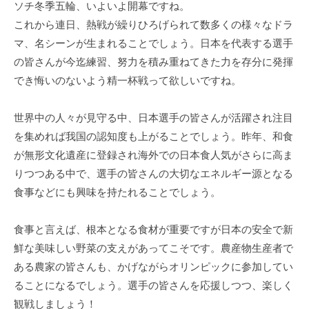
事
ソチ冬季五輪、いよいよ開幕ですね。
務
これから連日、熱戦が繰りひろげられて数多くの様々なドラ
所
マ、名シーンが生まれることでしょう。日本を代表する選手
の皆さんが今迄練習、努力を積み重ねてきた力を存分に発揮
でき悔いのないよう精一杯戦って欲しいですね。
世界中の人々が見守る中、日本選手の皆さんが活躍され注目
を集めれば我国の認知度も上がることでしょう。昨年、和食
が無形文化遺産に登録され海外での日本食人気がさらに高ま
りつつある中で、選手の皆さんの大切なエネルギー源となる
食事などにも興味を持たれることでしょう。
食事と言えば、根本となる食材が重要ですが日本の安全で新
鮮な美味しい野菜の支えがあってこそです。農産物生産者で
ある農家の皆さんも、かげながらオリンピックに参加してい
ることになるでしょう。選手の皆さんを応援しつつ、楽しく
観戦しましょう！