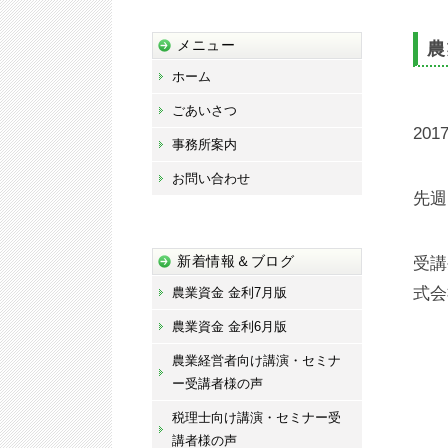
藤
宏
メニュー
農
章
ホーム
事
ごあいさつ
務
2017
事務所案内
所
お問い合わせ
先週
新着情報＆ブログ
受講
式会
農業資金 金利7月版
農業資金 金利6月版
農業経営者向け講演・セミナ
ー受講者様の声
税理士向け講演・セミナー受
講者様の声