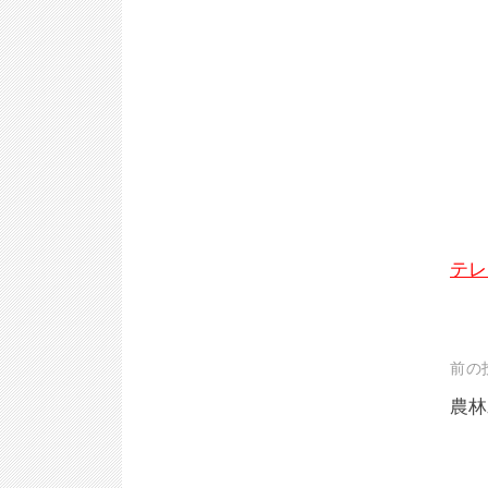
テレ
投
前の
稿
農林
ナ
ビ