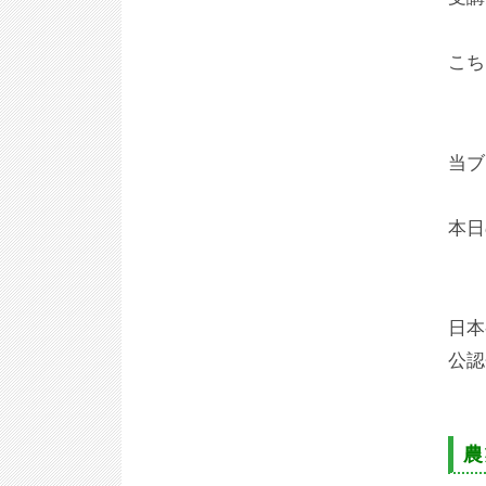
こち
当ブ
本日
日本
公認
農