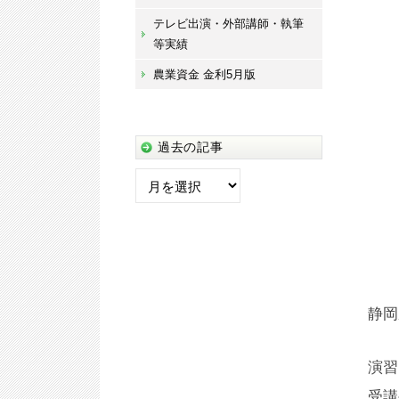
テレビ出演・外部講師・執筆
等実績
農業資金 金利5月版
過去の記事
過
去
の
記
事
静岡
演習
受講