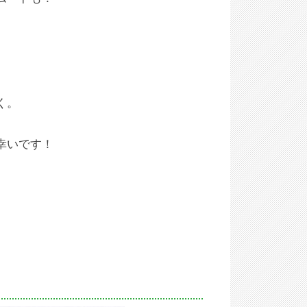
く。
幸いです！