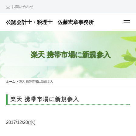
ュ
コ
ー
お問い合わせ
ン
テ
公認会計士・税理士 佐藤宏章事務所
メ
ニ
ン
公
ュ
ー
ツ
認
へ
会
楽天 携帯市場に新規参入
ス
計
士
キ
・
ッ
税
プ
ホーム
>
楽天 携帯市場に新規参入
理
士
楽天 携帯市場に新規参入
佐
藤
宏
2017/12/20(水)
章