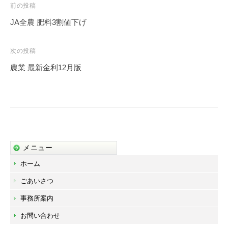
投
前の投稿
稿
JA全農 肥料3割値下げ
ナ
ビ
次の投稿
ゲ
農業 最新金利12月版
ー
シ
ョ
ン
メニュー
ホーム
ごあいさつ
事務所案内
お問い合わせ