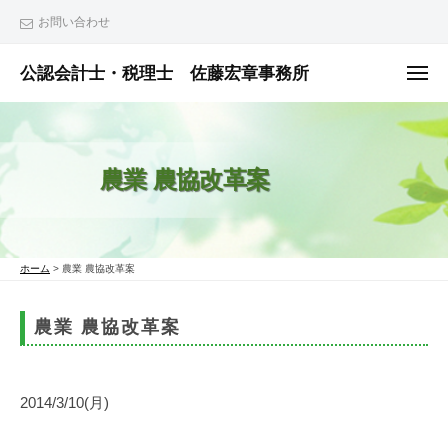
ュ
コ
ー
お問い合わせ
ン
テ
公認会計士・税理士 佐藤宏章事務所
メ
ニ
ン
公
ュ
ー
ツ
認
へ
会
農業 農協改革案
ス
計
士
キ
・
ッ
税
プ
ホーム
>
農業 農協改革案
理
士
農業 農協改革案
佐
藤
宏
2014/3/10(月)
章