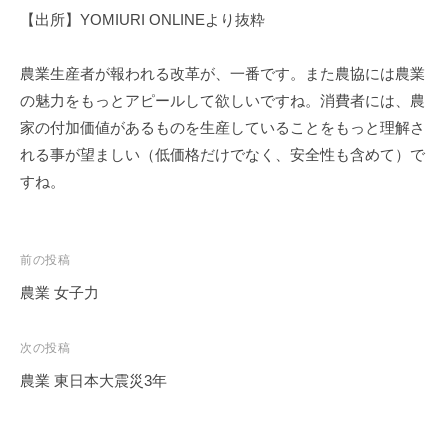
【出所】YOMIURI ONLINEより抜粋
農業生産者が報われる改革が、一番です。また農協には農業
の魅力をもっとアピールして欲しいですね。消費者には、農
家の付加価値があるものを生産していることをもっと理解さ
れる事が望ましい（低価格だけでなく、安全性も含めて）で
すね。
投
前の投稿
稿
農業 女子力
ナ
ビ
次の投稿
ゲ
農業 東日本大震災3年
ー
シ