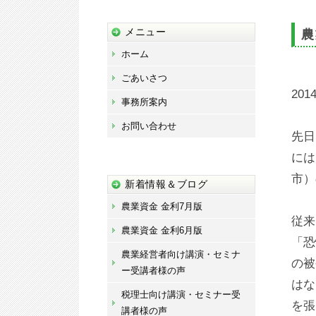
藤
宏
メニュー
農
章
ホーム
事
ごあいさつ
務
2014
事務所案内
所
お問い合わせ
先日
には
市）
新着情報＆ブログ
農業資金 金利7月版
従来
農業資金 金利6月版
「恐
農業経営者向け講演・セミナ
の被
ー受講者様の声
はな
税理士向け講演・セミナー受
を張
講者様の声