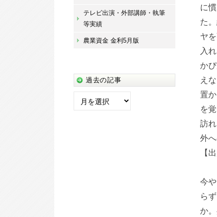
に慣
テレビ出演・外部講師・執筆
た。
等実績
ヤを
農業資金 金利5月版
入れ
かぴ
えな
過去の記事
過
置か
去
を覚
の
訪れ
記
外へ
事
【出
今や
らず
か。