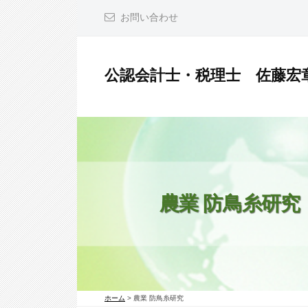
コ
お問い合わせ
ン
テ
ン
公認会計士・税理士 佐藤宏
ツ
公
へ
認
ス
会
キ
計
ッ
士
プ
・
農業 防鳥糸研究
税
理
士
佐
ホーム
>
農業 防鳥糸研究