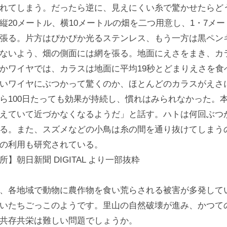
れてしまう。だったら逆に、見えにくい糸で驚かせたらど
縦20メートル、横10メートルの畑を二つ用意し、1・7メ
張る。片方はぴかぴか光るステンレス、もう一方は黒ペン
ないよう、畑の側面には網を張る。地面にえさをまき、カ
かワイヤでは、カラスは地面に平均19秒とどまりえさを食
いワイヤにぶつかって驚くのか、ほとんどのカラスがえさ
ら100日たっても効果が持続し、慣れはみられなかった。
えていて近づかなくなるようだ」と話す。ハトは何回ぶつ
る。また、スズメなどの小鳥は糸の間を通り抜けてしまう
の利用も研究されている。
所】朝日新聞 DIGITAL より一部抜粋
、各地域で動物に農作物を食い荒らされる被害が多発して
いたちごっこのようです。里山の自然破壊が進み、かつて
共存共栄は難しい問題でしょうか。