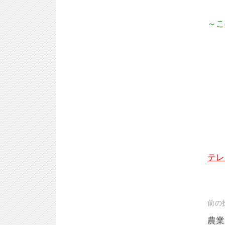
～こ
テレ
投
前の
稿
農業