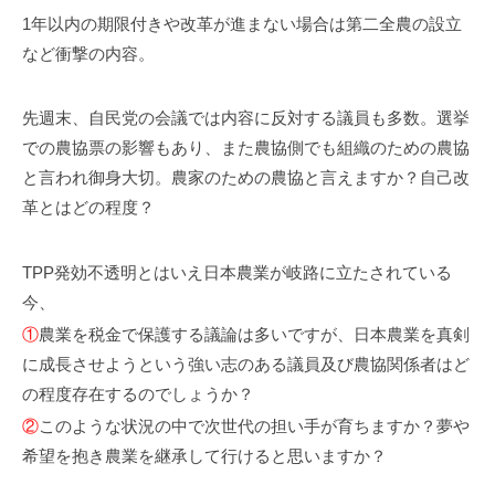
1年以内の期限付きや改革が進まない場合は第二全農の設立
など衝撃の内容。
先週末、自民党の会議では内容に反対する議員も多数。選挙
での農協票の影響もあり、また農協側でも組織のための農協
と言われ御身大切。農家のための農協と言えますか？自己改
革とはどの程度？
TPP発効不透明とはいえ日本農業が岐路に立たされている
今、
①
農業を税金で保護する議論は多いですが、日本農業を真剣
に成長させようという強い志のある議員及び農協関係者はど
の程度存在するのでしょうか？
②
このような状況の中で次世代の担い手が育ちますか？夢や
希望を抱き農業を継承して行けると思いますか？