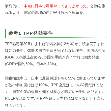
最終的に
「本当に日本で農業やってきてよかった」
と胸を張
れるよう、農家の現場の声に寄り添った改革を。
参考1 TPP発効要件
TPP協定第30章によれば①署名国(12カ国)が手続き完了すれ
ば効力発生。②署名国で手続き完了しない場合、国内総生産
(GDP)85%以上占める6カ国で手続き完了すれば効力発生
(GDP米国約60%、日本約18%)。
関税撤廃率は、日本は農業保護もあり95%に留まっています
が他の参加国はほぼ100%。TPP協定はモノの関税だけでな
く、国有企業の規律や知的財産など幅広い分野に及びます。
RCEPが話題ですがTPPを超える内容にはならないとも言わ
れています。