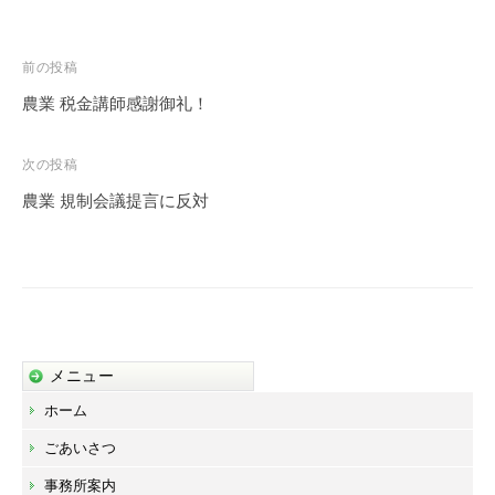
投
前の投稿
稿
農業 税金講師感謝御礼！
ナ
ビ
次の投稿
ゲ
農業 規制会議提言に反対
ー
シ
ョ
ン
メニュー
ホーム
ごあいさつ
事務所案内