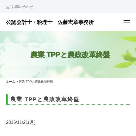
ュ
コ
ー
お問い合わせ
ン
テ
公認会計士・税理士 佐藤宏章事務所
メ
ニ
ン
公
ュ
ー
ツ
認
へ
会
農業 TPPと農政改革終盤
ス
計
士
キ
・
ッ
税
プ
ホーム
>
農業 TPPと農政改革終盤
理
士
農業 TPPと農政改革終盤
佐
藤
宏
2016/11/21(月)
章