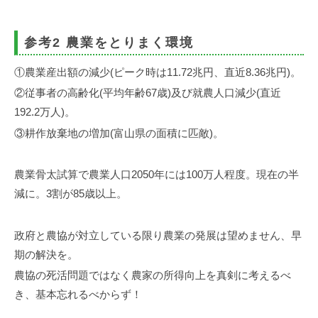
参考2 農業をとりまく環境
①農業産出額の減少(ピーク時は11.72兆円、直近8.36兆円)。
②従事者の高齢化(平均年齢67歳)及び就農人口減少(直近
192.2万人)。
③耕作放棄地の増加(富山県の面積に匹敵)。
農業骨太試算で農業人口2050年には100万人程度。現在の半
減に。3割が85歳以上。
政府と農協が対立している限り農業の発展は望めません、早
期の解決を。
農協の死活問題ではなく農家の所得向上を真剣に考えるべ
き、基本忘れるべからず！