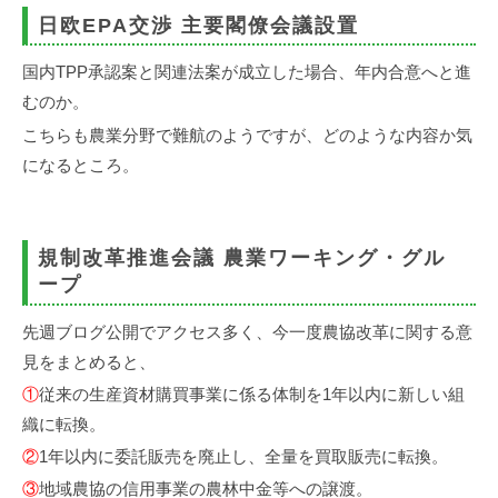
日欧EPA交渉 主要閣僚会議設置
国内TPP承認案と関連法案が成立した場合、年内合意へと進
むのか。
こちらも農業分野で難航のようですが、どのような内容か気
になるところ。
規制改革推進会議 農業ワーキング・グル
ープ
先週ブログ公開でアクセス多く、今一度農協改革に関する意
見をまとめると、
①
従来の生産資材購買事業に係る体制を1年以内に新しい組
織に転換。
②
1年以内に委託販売を廃止し、全量を買取販売に転換。
③
地域農協の信用事業の農林中金等への譲渡。