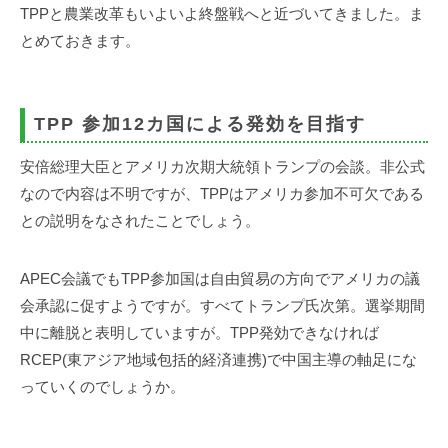
事
TPPと農業改革もいよいよ終盤戦へと近づいてきました。ま
務
とめておきます。
所
TPP 参加12カ国による発効を目指す
安倍総理大臣とアメリカ次期大統領トランプの会談。非公式
なので内容は不明ですが、TPPはアメリカ参加不可欠である
との説明をなされたことでしょう。
APEC会議でもTPP参加国は自由貿易の方向でアメリカの議
会承認に促すようですが。すべてトランプ氏次第。選挙期間
中に離脱と表明していますが。TPP発効できなければ
RCEP(東アジア地域包括的経済連携)で中国主導の軸足にな
っていくのでしょうか。