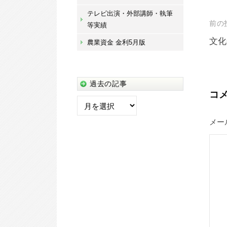
テレビ出演・外部講師・執筆
投
前の
等実績
稿
文化
農業資金 金利5月版
ナ
ビ
過去の記事
ゲ
コ
過
ー
去
メー
シ
の
記
ョ
事
ン