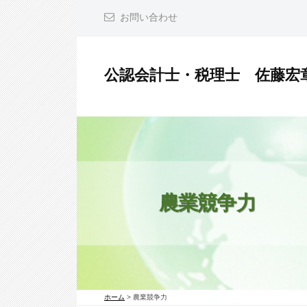
コ
お問い合わせ
ン
テ
ン
公認会計士・税理士 佐藤宏
ツ
公
へ
認
ス
会
キ
計
ッ
士
プ
・
農業競争力
税
理
士
佐
ホーム
>
農業競争力