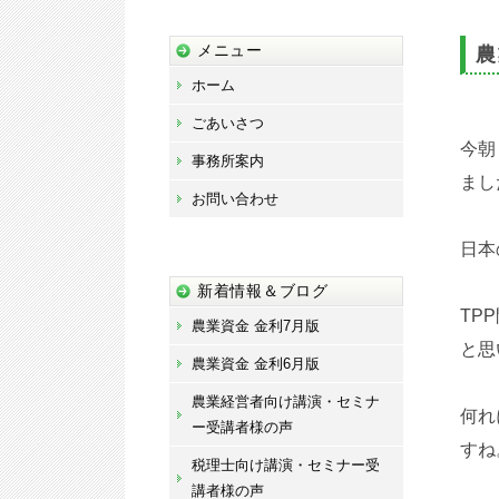
藤
宏
メニュー
農
章
ホーム
事
ごあいさつ
務
今朝
事務所案内
所
まし
お問い合わせ
日本
新着情報＆ブログ
TP
農業資金 金利7月版
と思
農業資金 金利6月版
農業経営者向け講演・セミナ
何れ
ー受講者様の声
すね
税理士向け講演・セミナー受
講者様の声