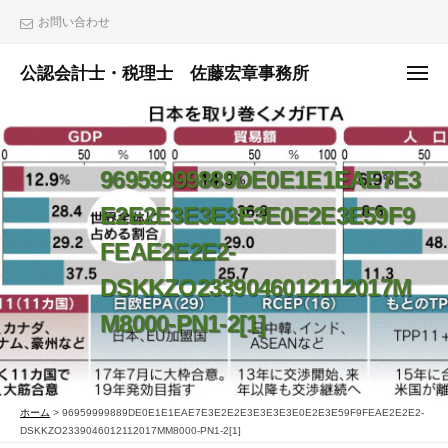
ュ
コ
ー
お問い合わせ
ン
テ
公認会計士・税理士 佐藤宏章事務所
メ
ニ
ン
公
ュ
ー
ツ
認
へ
会
96959999889DE0E1E1EAE7E3
ス
計
士
キ
E2E2E3E3E3E3E0E2E3E59F9
・
ッ
FEAE2E2E2-
税
プ
理
DSKKZO2339046012112017M
士
M8000-PN1-2[1]
佐
藤
宏
ホーム
>
96959999889DE0E1E1EAE7E3E2E2E3E3E3E3E0E2E3E59F9FEAE2E2E2-
章
DSKKZO2339046012112017MM8000-PN1-2[1]