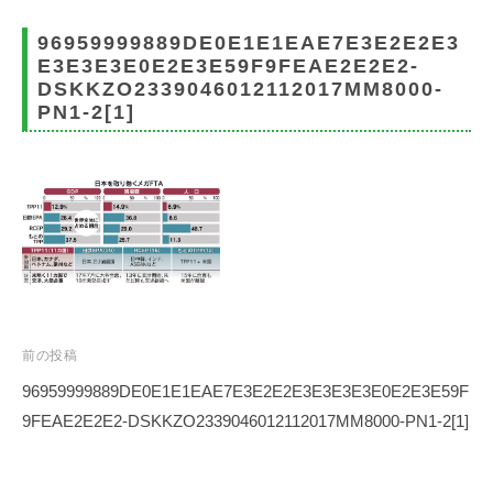
事
務
96959999889DE0E1E1EAE7E3E2E2E3
所
E3E3E3E0E2E3E59F9FEAE2E2E2-
DSKKZO2339046012112017MM8000-
PN1-2[1]
投
前の投稿
稿
96959999889DE0E1E1EAE7E3E2E2E3E3E3E3E0E2E3E59F
ナ
9FEAE2E2E2-DSKKZO2339046012112017MM8000-PN1-2[1]
ビ
ゲ