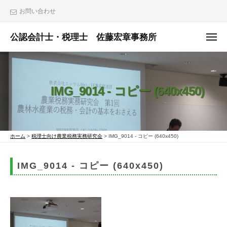
ュ
コ
ー
お問い合わせ
ン
テ
公認会計士・税理士 佐藤宏章事務所
メ
ニ
ン
公
ュ
ー
ツ
認
へ
会
IMG_9014 - コピー (640x450)
ス
計
士
キ
・
ッ
税
プ
ホーム
>
税理士向け農業税務実務研究会
>
IMG_9014 - コピー (640x450)
理
士
IMG_9014 - コピー (640x450)
佐
藤
宏
章