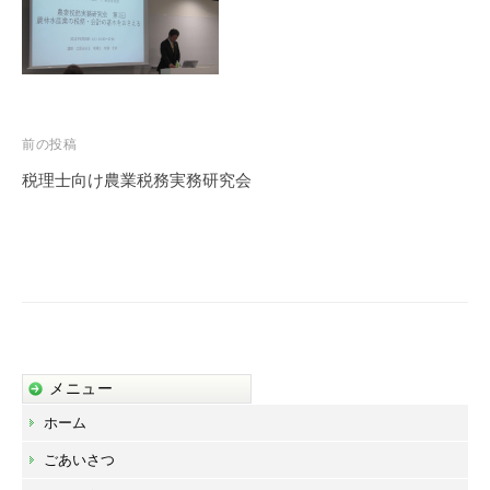
事
務
所
投
前の投稿
稿
税理士向け農業税務実務研究会
ナ
ビ
ゲ
ー
シ
ョ
メニュー
ン
ホーム
ごあいさつ