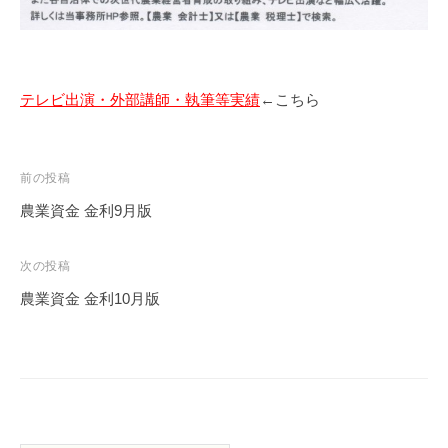
テレビ出演・外部講師・執筆等実績
←こちら
投
前の投稿
稿
農業資金 金利9月版
ナ
ビ
次の投稿
ゲ
農業資金 金利10月版
ー
シ
ョ
ン