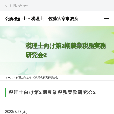
ュ
コ
ー
お問い合わせ
ン
テ
公認会計士・税理士 佐藤宏章事務所
メ
ニ
ン
公
ュ
ー
ツ
認
へ
会
税理士向け第2期農業税務実務
ス
計
士
キ
研究会2
・
ッ
税
プ
理
士
ホーム
>
税理士向け第2期農業税務実務研究会2
佐
税理士向け第2期農業税務実務研究会2
藤
宏
章
2023/9/29(金)