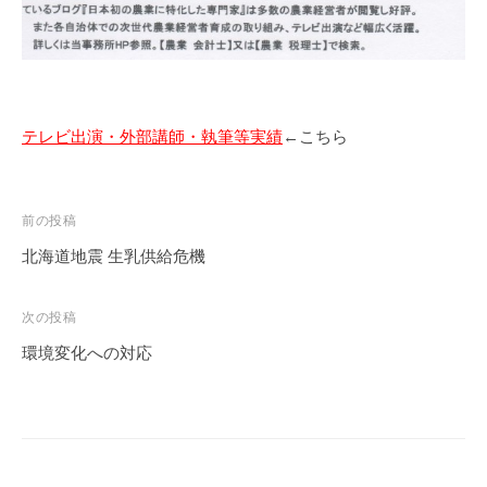
テレビ出演・外部講師・執筆等実績
←こちら
投
前の投稿
稿
北海道地震 生乳供給危機
ナ
ビ
次の投稿
ゲ
環境変化への対応
ー
シ
ョ
ン