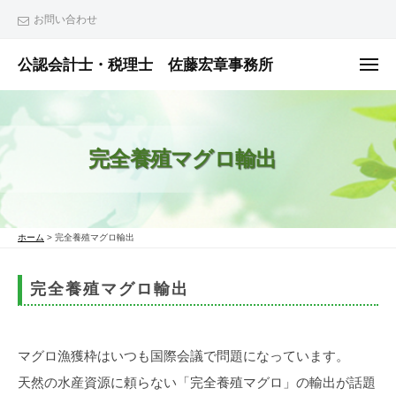
ュ
コ
ー
お問い合わせ
ン
テ
公認会計士・税理士 佐藤宏章事務所
メ
ニ
ン
公
ュ
ー
ツ
認
へ
会
完全養殖マグロ輸出
ス
計
士
キ
・
ッ
税
プ
ホーム
>
完全養殖マグロ輸出
理
士
完全養殖マグロ輸出
佐
藤
宏
マグロ漁獲枠はいつも国際会議で問題になっています。
章
天然の水産資源に頼らない「完全養殖マグロ」の輸出が話題