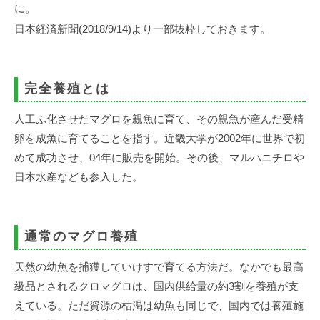
事
に。
務
日本経済新聞(2018/9/14)より一部抜粋しておきます。
所
完全養殖とは
人工ふ化させたマグロを親魚に育て、その親魚が産んだ受精
卵を成魚に育てることを指す。近畿大学が2002年に世界で初
めて成功させ、04年に販売を開始。その後、マルハニチロや
日本水産なども参入した。
通常のマグロ養殖
天然の幼魚を捕獲していけすで育てる方法だ。なかでも最高
級品とされるクロマグロは、国内供給量の約3割を養殖が支
えている。ただ資源の枯渇は幼魚も同じで、国内では養殖施