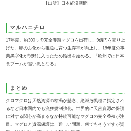
【出所】日本経済新聞
マルハニチロ
17年度、約300㌧の完全養殖マグロを出荷し、9億円を売り上
げた。卵のふ化から稚魚に育つ生存率が向上し、18年度の事
業黒字化が視野に入ったため輸出を始める。「欧州では日本
食ブームが追い風となる」
まとめ
クロマグロは天然資源の枯渇が懸念、絶滅危惧種に指定され
るなど日本国内でも漁獲規制強化。世界的に天然資源の保護
に対する関心が高まるなか持続可能なマグロの完全養殖が注
目。マグロと資源保護は、難しい問題。何でもそうですが資