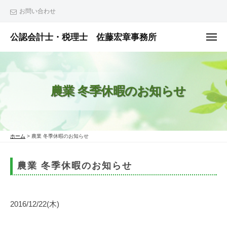
ュ
コ
ー
お問い合わせ
ン
テ
公認会計士・税理士 佐藤宏章事務所
メ
ニ
ン
公
ュ
ー
ツ
認
へ
会
農業 冬季休暇のお知らせ
ス
計
士
キ
・
ッ
税
プ
ホーム
>
農業 冬季休暇のお知らせ
理
士
農業 冬季休暇のお知らせ
佐
藤
宏
2016/12/22(木)
章