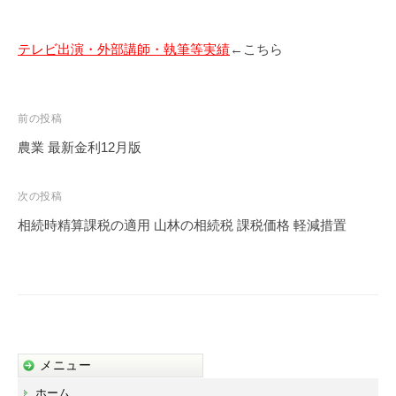
テレビ出演・外部講師・執筆等実績
←こちら
投
前の投稿
稿
農業 最新金利12月版
ナ
ビ
次の投稿
ゲ
相続時精算課税の適用 山林の相続税 課税価格 軽減措置
ー
シ
ョ
ン
メニュー
ホーム