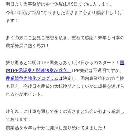
事
明日より当事務所は冬季休暇(1月9日まで)に入ります。
務
今年1年間お世話になりました皆さまに心より感謝申し上げ
所
ます！
多くの方にご意見ご感想を頂き、重ねて感謝！来年も日本の
農業発展に熱く尽力！
振り返ると年明けTPP国会もあり1月4日からのスタート！
国
内TPP承認案と関連法案が成立。
TPP発効は不透明ですが、
農業競争力強化プログラム
は
決定し、国内農業強化の方向性
も見え、今後日本農業の大転換期としていかに成長を遂げら
れるかがポイント。
昨年以上に仕事を通して多くの皆さまと出会い心より感謝し
ております！
農業熱を今年も十分に発揮し走り続けてきました！