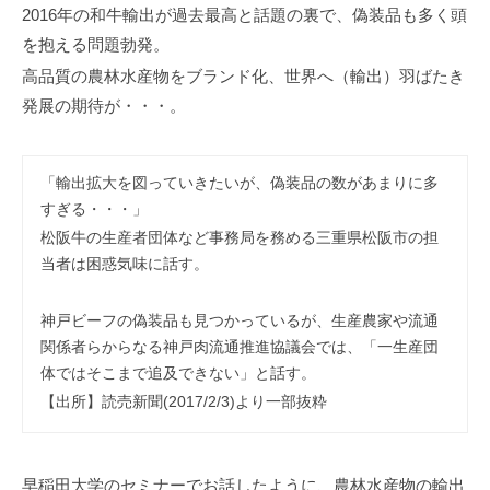
事
2016年の和牛輸出が過去最高と話題の裏で、偽装品も多く頭
務
を抱える問題勃発。
所
高品質の農林水産物をブランド化、世界へ（輸出）羽ばたき
発展の期待が・・・。
「輸出拡大を図っていきたいが、偽装品の数があまりに多
すぎる・・・」
松阪牛の生産者団体など事務局を務める三重県松阪市の担
当者は困惑気味に話す。
神戸ビーフの偽装品も見つかっているが、生産農家や流通
関係者らからなる神戸肉流通推進協議会では、「一生産団
体ではそこまで追及できない」と話す。
【出所】読売新聞(2017/2/3)より一部抜粋
早稲田大学のセミナーでお話したように、農林水産物の輸出