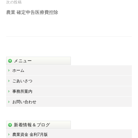
ビ
次の投稿
ゲ
農業 確定申告医療費控除
ー
シ
ョ
ン
メニュー
ホーム
ごあいさつ
事務所案内
お問い合わせ
新着情報＆ブログ
農業資金 金利7月版