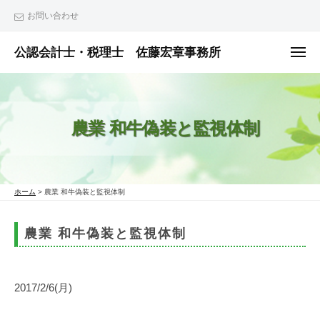
ュ
コ
ー
お問い合わせ
ン
テ
公認会計士・税理士 佐藤宏章事務所
メ
ニ
ン
公
ュ
ー
ツ
認
へ
会
農業 和牛偽装と監視体制
ス
計
士
キ
・
ッ
税
プ
ホーム
>
農業 和牛偽装と監視体制
理
士
農業 和牛偽装と監視体制
佐
藤
宏
2017/2/6(月)
章