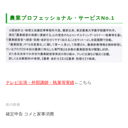
農業プロフェッショナル・サービスNo.1
テレビ出演・外部講師・執筆等実績
←こちら
投
前の投稿
稿
確定申告 コメと家事消費
ナ