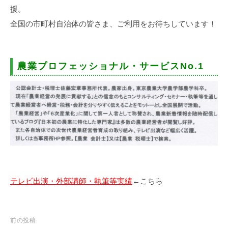
援。
全国の市町村自治体の皆さま、ご利用をお待ちしています！
農業プロフェッショナル・サービスNo.1
テレビ出演・外部講師・執筆等実績
←こちら
投
前の投稿