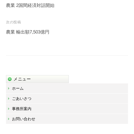
稿
農業 2国間経済対話開始
ナ
ビ
次の投稿
ゲ
農業 輸出額7,503億円
ー
シ
ョ
ン
メニュー
ホーム
ごあいさつ
事務所案内
お問い合わせ