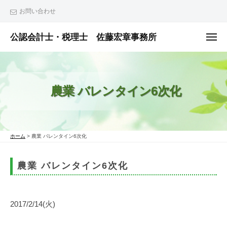
ュ
コ
ー
お問い合わせ
ン
テ
公認会計士・税理士 佐藤宏章事務所
メ
ニ
ン
公
ュ
ー
ツ
認
へ
会
農業 バレンタイン6次化
ス
計
士
キ
・
ッ
税
プ
ホーム
>
農業 バレンタイン6次化
理
士
農業 バレンタイン6次化
佐
藤
宏
2017/2/14(火)
章