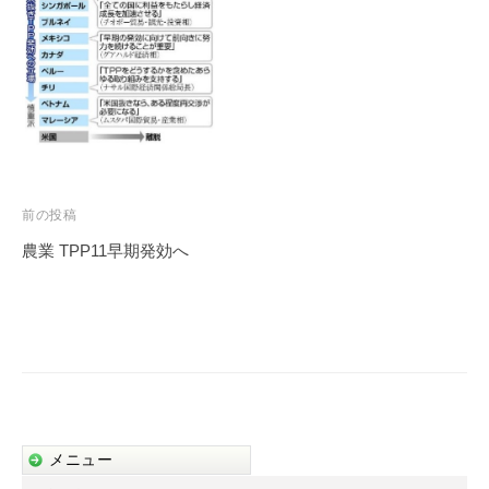
事
務
所
投
前の投稿
稿
農業 TPP11早期発効へ
ナ
ビ
ゲ
ー
シ
ョ
メニュー
ン