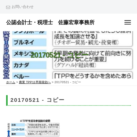
ュ
コ
ー
お問い合わせ
ン
テ
公認会計士・税理士 佐藤宏章事務所
メ
ニ
ン
公
ュ
ー
ツ
認
へ
会
20170521 - コピー
ス
計
士
キ
・
ッ
税
プ
ホーム
>
農業 TPP11早期発効へ
>
20170521 - コピー
理
士
20170521 - コピー
佐
藤
宏
章