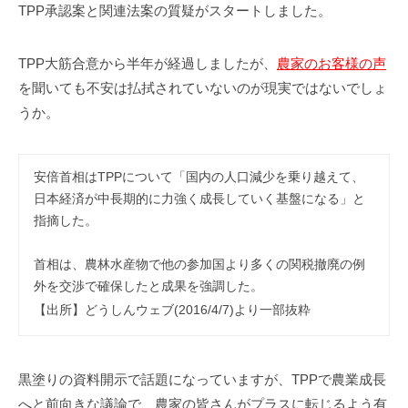
事
TPP承認案と関連法案の質疑がスタートしました。
務
所
TPP大筋合意から半年が経過しましたが、
農家のお客様の声
を聞いても不安は払拭されていないのが現実ではないでしょ
うか。
安倍首相はTPPについて「国内の人口減少を乗り越えて、
日本経済が中長期的に力強く成長していく基盤になる」と
指摘した。
首相は、農林水産物で他の参加国より多くの関税撤廃の例
外を交渉で確保したと成果を強調した。
【出所】どうしんウェブ(2016/4/7)より一部抜粋
黒塗りの資料開示で話題になっていますが、TPPで農業成長
へと前向きな議論で、農家の皆さんがプラスに転じるよう有