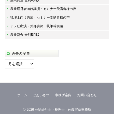
農業資金 金利6月版
農業経営者向け講演・セミナー受講者様の声
税理士向け講演・セミナー受講者様の声
テレビ出演・外部講師・執筆等実績
農業資金 金利5月版
過去の記事
過
去
の
記
事
ホーム
ごあいさつ
事務所案内
お問い合わせ
© 2026
公認会計士・税理士 佐藤宏章事務所