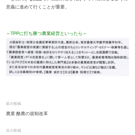
意義に進めて行くことが重要。
～TPPに打ち勝つ農業経営といったら～
投
前の投稿
稿
農業 酪農の規制改革
ナ
ビ
次の投稿