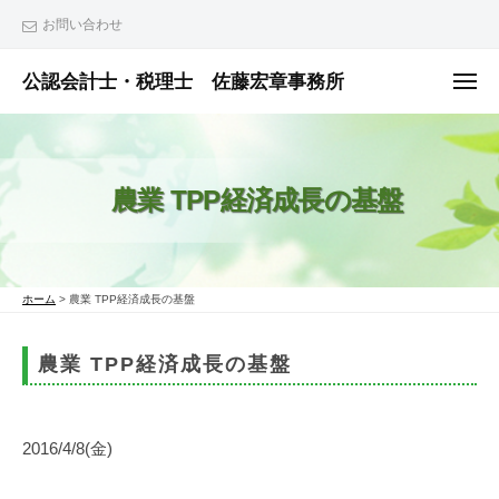
ュ
コ
ー
お問い合わせ
ン
テ
公認会計士・税理士 佐藤宏章事務所
メ
ニ
ン
公
ュ
ー
ツ
認
へ
会
農業 TPP経済成長の基盤
ス
計
士
キ
・
ッ
税
プ
ホーム
>
農業 TPP経済成長の基盤
理
士
農業 TPP経済成長の基盤
佐
藤
宏
2016/4/8(金)
章