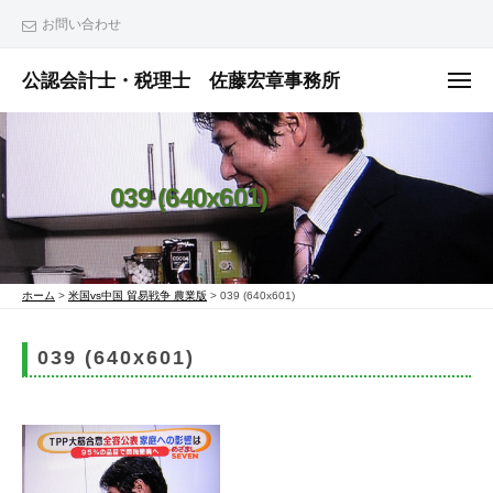
ュ
コ
ー
お問い合わせ
ン
テ
公認会計士・税理士 佐藤宏章事務所
メ
ニ
ン
公
ュ
ー
ツ
認
へ
会
039 (640x601)
ス
計
士
キ
・
ッ
税
プ
ホーム
>
米国vs中国 貿易戦争 農業版
>
039 (640x601)
理
士
039 (640x601)
佐
藤
宏
章