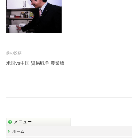
事
務
所
投
前の投稿
稿
米国vs中国 貿易戦争 農業版
ナ
ビ
ゲ
ー
シ
ョ
メニュー
ン
ホーム