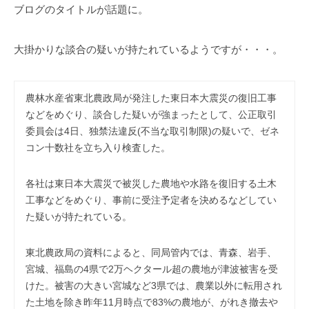
事
ブログのタイトルが話題に。
務
所
大掛かりな談合の疑いが持たれているようですが・・・。
農林水産省東北農政局が発注した東日本大震災の復旧工事
などをめぐり、談合した疑いが強まったとして、公正取引
委員会は4日、独禁法違反(不当な取引制限)の疑いで、ゼネ
コン十数社を立ち入り検査した。
各社は東日本大震災で被災した農地や水路を復旧する土木
工事などをめぐり、事前に受注予定者を決めるなどしてい
た疑いが持たれている。
東北農政局の資料によると、同局管内では、青森、岩手、
宮城、福島の4県で2万ヘクタール超の農地が津波被害を受
けた。被害の大きい宮城など3県では、農業以外に転用され
た土地を除き昨年11月時点で83%の農地が、がれき撤去や