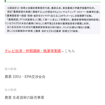
テレビ出演・外部講師・執筆等実績
←こちら
投
前の投稿
稿
農業 日EU・EPA交渉会合
ナ
ビ
次の投稿
ゲ
農業 生産資材の販売事業
ー