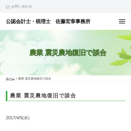
ュ
コ
ー
お問い合わせ
ン
テ
公認会計士・税理士 佐藤宏章事務所
メ
ニ
ン
公
ュ
ー
ツ
認
へ
会
農業 震災農地復旧で談合
ス
計
士
キ
・
ッ
税
プ
ホーム
>
農業 震災農地復旧で談合
理
士
農業 震災農地復旧で談合
佐
藤
宏
2017/4/5(水)
章