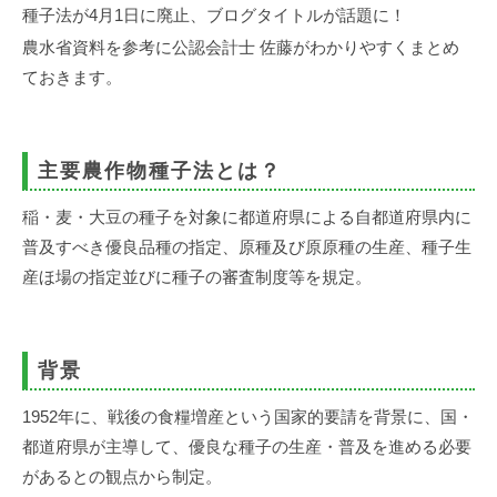
事
種子法が4月1日に廃止、ブログタイトルが話題に！
務
農水省資料を参考に公認会計士 佐藤がわかりやすくまとめ
所
ておきます。
主要農作物種子法とは？
稲・麦・大豆の種子を対象に都道府県による自都道府県内に
普及すべき優良品種の指定、原種及び原原種の生産、種子生
産ほ場の指定並びに種子の審査制度等を規定。
背景
1952年に、戦後の食糧増産という国家的要請を背景に、国・
都道府県が主導して、優良な種子の生産・普及を進める必要
があるとの観点から制定。