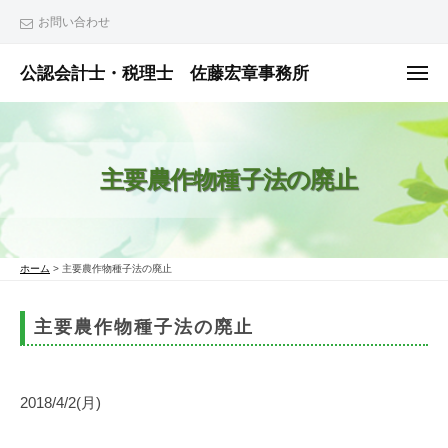
ュ
コ
ー
お問い合わせ
ン
テ
公認会計士・税理士 佐藤宏章事務所
メ
ニ
ン
公
ュ
ー
ツ
認
へ
会
主要農作物種子法の廃止
ス
計
士
キ
・
ッ
税
プ
ホーム
>
主要農作物種子法の廃止
理
士
主要農作物種子法の廃止
佐
藤
宏
2018/4/2(月)
章