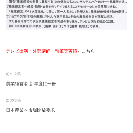
テレビ出演・外部講師・執筆等実績
←こちら
投
前の投稿
稿
農業経営者 新年度に一冊
ナ
ビ
次の投稿
ゲ
日本農業へ市場開放要求
ー
シ
ョ