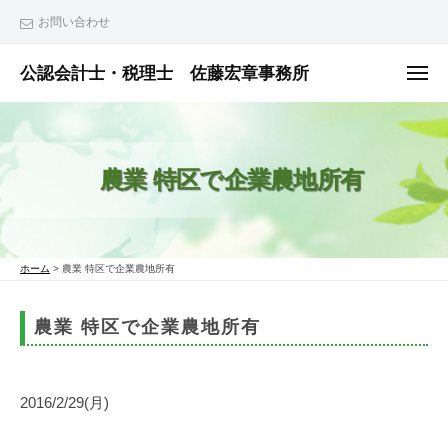
ュ
コ
ー
お問い合わせ
ン
テ
公認会計士・税理士 佐藤宏章事務所
メ
ニ
ン
公
ュ
ー
ツ
認
へ
会
農業 特区で企業農地所有
ス
計
士
キ
・
ッ
税
プ
ホーム
>
農業 特区で企業農地所有
理
士
農業 特区で企業農地所有
佐
藤
宏
2016/2/29(月)
章