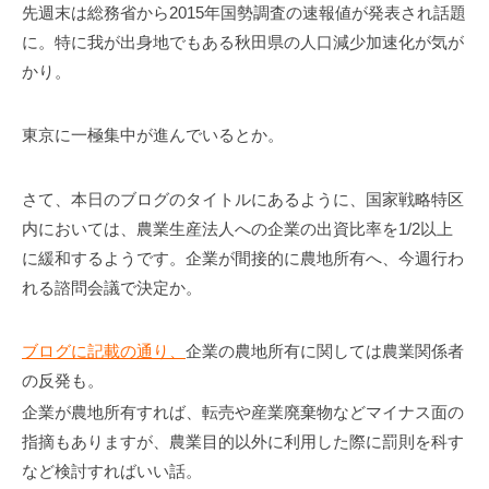
事
先週末は総務省から2015年国勢調査の速報値が発表され話題
務
に。特に我が出身地でもある秋田県の人口減少加速化が気が
所
かり。
東京に一極集中が進んでいるとか。
さて、本日のブログのタイトルにあるように、国家戦略特区
内においては、農業生産法人への企業の出資比率を1/2以上
に緩和するようです。企業が間接的に農地所有へ、今週行わ
れる諮問会議で決定か。
ブログに記載の通り、
企業の農地所有に関しては農業関係者
の反発も。
企業が農地所有すれば、転売や産業廃棄物などマイナス面の
指摘もありますが、農業目的以外に利用した際に罰則を科す
など検討すればいい話。