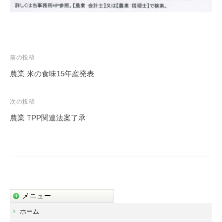
投
前の投稿
稿
農業 米の食味15年産発表
ナ
ビ
次の投稿
ゲ
農業 TPP関連法案了承
ー
シ
ョ
ン
メニュー
ホーム