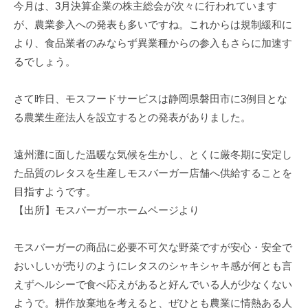
事
今月は、3月決算企業の株主総会が次々に行われています
務
が、農業参入への発表も多いですね。これからは規制緩和に
所
より、食品業者のみならず異業種からの参入もさらに加速す
るでしょう。
さて昨日、モスフードサービスは静岡県磐田市に3例目とな
る農業生産法人を設立するとの発表がありました。
遠州灘に面した温暖な気候を生かし、とくに厳冬期に安定し
た品質のレタスを生産しモスバーガー店舗へ供給することを
目指すようです。
【出所】モスバーガーホームページより
モスバーガーの商品に必要不可欠な野菜ですが安心・安全で
おいしいが売りのようにレタスのシャキシャキ感が何とも言
えずヘルシーで食べ応えがあると好んでいる人が少なくない
ようで。耕作放棄地を考えると、ぜひとも農業に情熱ある人