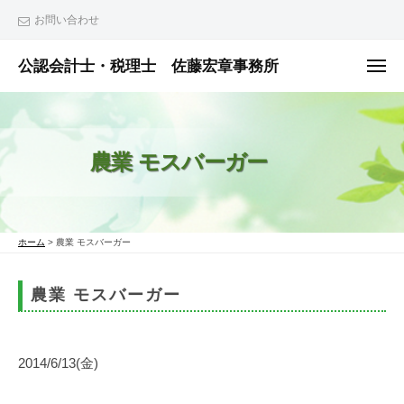
ュ
コ
ー
お問い合わせ
ン
テ
公認会計士・税理士 佐藤宏章事務所
メ
ニ
ン
公
ュ
ー
ツ
認
へ
会
農業 モスバーガー
ス
計
士
キ
・
ッ
税
プ
ホーム
>
農業 モスバーガー
理
士
農業 モスバーガー
佐
藤
宏
2014/6/13(金)
章