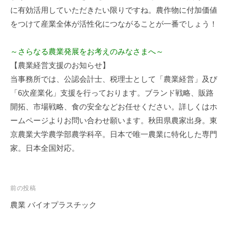
に有効活用していただきたい限りですね。農作物に付加価値
をつけて産業全体が活性化につながることが一番でしょう！
～さらなる農業発展をお考えのみなさまへ～
【農業経営支援のお知らせ】
当事務所では、公認会計士、税理士として「農業経営」及び
「6次産業化」支援を行っております。ブランド戦略、販路
開拓、市場戦略、食の安全などお任せください。詳しくはホ
ームページよりお問い合わせ願います。秋田県農家出身。東
京農業大学農学部農学科卒。日本で唯一農業に特化した専門
家。日本全国対応。
投
前の投稿
稿
農業 バイオプラスチック
ナ