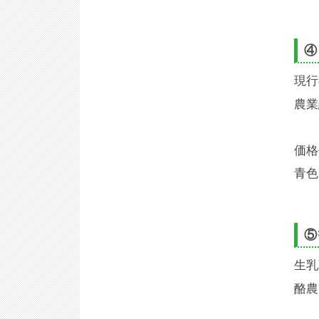
④
現行
農業
価格
青色
⑤
生乳
酪農