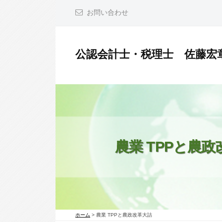
コ
お問い合わせ
ン
テ
ン
公認会計士・税理士 佐藤宏
ツ
公
へ
認
ス
会
キ
計
ッ
士
プ
・
農業 TPPと農
税
理
士
佐
ホーム
>
農業 TPPと農政改革大詰