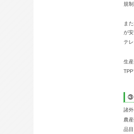
規制
また
が安
テレ
生産
TP
③
諸外
農産
品目