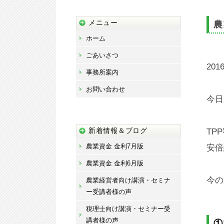
藤
宏
メニュー
農
章
ホーム
事
ごあいさつ
務
2016
事務所案内
所
お問い合わせ
今日
新着情報＆ブログ
TP
農業資金 金利7月版
安倍
農業資金 金利6月版
今の
農業経営者向け講演・セミナ
ー受講者様の声
税理士向け講演・セミナー受
講者様の声
①