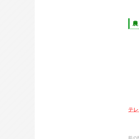
農
テレ
前の