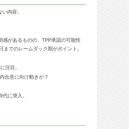
ない内容。
感があるものの、TPP承認の可能性
0日までのレームダック期がポイント。
向に注目。
年内合意に向け動きが？
時代に突入。