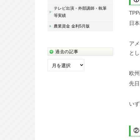
テレビ出演・外部講師・執筆
TP
等実績
日本
農業資金 金利5月版
アメ
過去の記事
とし
過
去
欧州
の
先日
記
事
いず
②