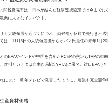
Pの関税撤廃率は、日本が結んだ経済連携協定では今までに
農業に大きなインパクト。
リカ大統領選が近づくにつれ、両候補が反対で先行き不透明
ては、11月8日の大統領選後からオバマ氏退任の来年1月2
とのEPAやインドや中国を含めたRCEPの交渉もTPPの動
、欧州とカナダは自由貿易協定(FTA)に署名。対日EPAも
れにせよ、昨年テレビで発言したように、農業も完全競争
生産資材価格