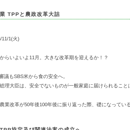
業 TPPと農政改革大詰
/11/1(火)
からいよいよ11月。大きな改革期を迎えるか！？
P審議もSBS米から食の安全へ。
総理大臣は、安全でないものが一般家庭に届けられること
農業改革が50年後100年後に振り返った際、礎になってい
TPP協定及び関連法案の成立へ