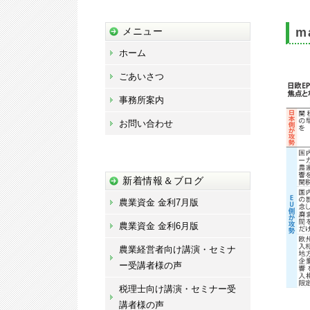
藤
宏
m
メニュー
章
ホーム
事
ごあいさつ
務
事務所案内
所
お問い合わせ
新着情報＆ブログ
農業資金 金利7月版
農業資金 金利6月版
農業経営者向け講演・セミナ
ー受講者様の声
税理士向け講演・セミナー受
講者様の声