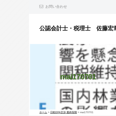
コ
お問い合わせ
ン
テ
ン
公認会計士・税理士 佐藤宏
ツ
公
へ
認
ス
会
キ
計
ッ
士
プ
・
mai170701
税
理
士
佐
ホーム
>
日欧EPA交渉 最終段階
>
mai170701