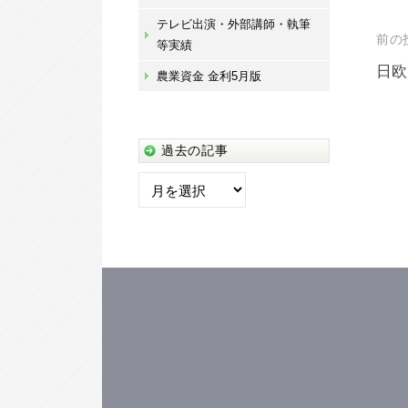
テレビ出演・外部講師・執筆
投
前の
等実績
稿
日欧
農業資金 金利5月版
ナ
ビ
過去の記事
ゲ
過
ー
去
シ
の
記
ョ
事
ン