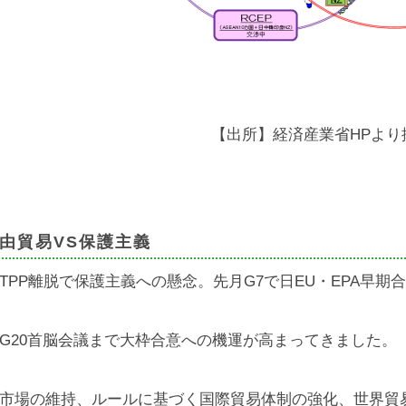
【出所】経済産業省HPより
由貿易VS保護主義
TPP離脱で保護主義への懸念。先月G7で日EU・EPA早期
G20首脳会議まで大枠合意への機運が高まってきました。
市場の維持、ルールに基づく国際貿易体制の強化、世界貿