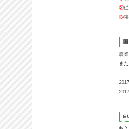
②
従
③
耕
国
農業
また
201
201
E
収入