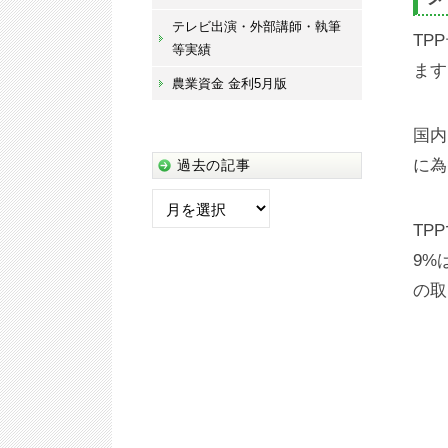
テレビ出演・外部講師・執筆
TP
等実績
ます
農業資金 金利5月版
国内
に為
過去の記事
過
去
TP
の
9%
記
の取
事