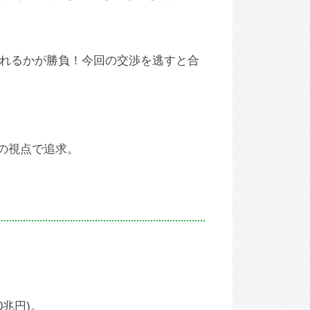
られるかが勝負！今回の交渉を逃すと合
業の視点で追求。
0兆円)。