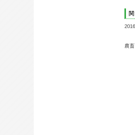
関
201
農畜