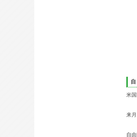
自
米国
来月
自由