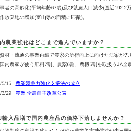
事者の高齢化(平均年齢67歳)及び就農人口減少(直近192.2万
作放棄地の増加(富山県の面積に匹敵)。
内農業強化はどこまで進んでいますか？
資材・流通の事業再編で農家の所得向上に向けた法案が先
国内農家が使う肥料7割、農薬6割、農機5割を取扱うJA全
7/5/15
農業競争力強化支援法の成立
7/3/29
農業 全農自主改革公表
U輸入品増で国内農産品の価格下落しませんか？
保険制度の創設を盛り込んだ改正農業災害補償法が先日国会