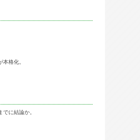
が本格化。
議までに結論か。