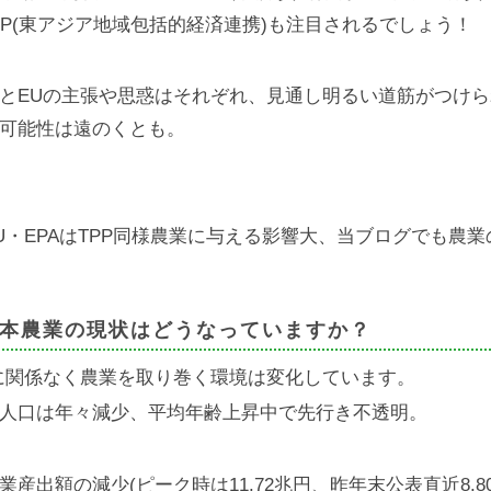
EP(東アジア地域包括的経済連携)も注目されるでしょう！
とEUの主張や思惑はそれぞれ、見通し明るい道筋がつけ
可能性は遠のくとも。
U・EPAはTPP同様農業に与える影響大、当ブログでも農
本農業の現状はどうなっていますか？
に関係なく農業を取り巻く環境は変化しています。
人口は年々減少、平均年齢上昇中で先行き不透明。
業産出額の減少(ピーク時は11.72兆円、昨年末公表直近8.8