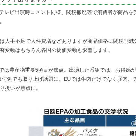
Pテレビ出演時コメント同様、関税撤廃等で消費者が商品を
。
は人手不足で人件費増などありますが商品価格に関税削減分
替変動はもちろん各国の物価変動も影響します。
Pでは農産物重要5項目が焦点。出演した番組では、お得感が大
は何処でも取り上げ話題に。EUでは牛肉だけでなく豚肉、
り扱いが焦点に。