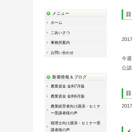
藤
宏
メニュー
日
章
ホーム
事
ごあいさつ
務
2017
事務所案内
所
お問い合わせ
今週
公認
新着情報＆ブログ
農業資金 金利7月版
日
農業資金 金利6月版
20
農業経営者向け講演・セミナ
ー受講者様の声
税理士向け講演・セミナー受
講者様の声
メ