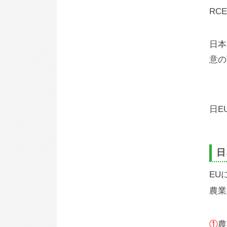
RC
日本
意の
日E
日
EU
農業
①
農