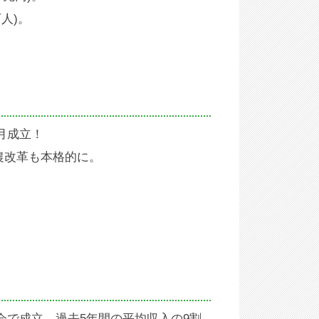
人)。
月成立！
農改革も本格的に。
で成立。過去5年間の平均収入の9割