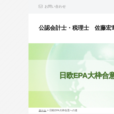
コ
お問い合わせ
ン
テ
ン
公認会計士・税理士 佐藤宏
ツ
公
へ
認
ス
会
キ
計
ッ
士
プ
・
日欧EPA大枠合
税
理
士
佐
ホーム
>
日欧EPA大枠合意への道