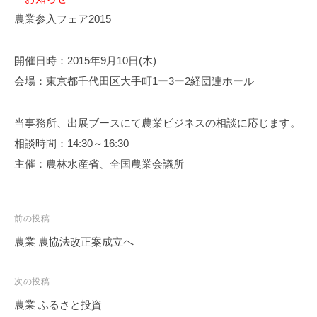
農業参入フェア2015
開催日時：2015年9月10日(木)
会場：東京都千代田区大手町1ー3ー2経団連ホール
当事務所、出展ブースにて農業ビジネスの相談に応じます。
相談時間：14:30～16:30
主催：農林水産省、全国農業会議所
投
前の投稿
稿
農業 農協法改正案成立へ
ナ
ビ
次の投稿
ゲ
農業 ふるさと投資