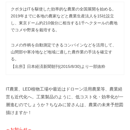
クボタはITを駆使した効率的な農業の全国展開を始める。
2019年までに各地の農家などと農業生産法人を15社設立
し、東京ドーム約210個分に相当する1千ヘクタールの農地
でコメや野菜を栽培する。
コメの作柄を自動測定できるコンバインなどを活用して、
山間部や寒冷地など地域に適した農作業の手法を確立す
る。
【出所】日本経済新聞朝刊(2015/8/30)より一部抜粋
IT農業、LED植物工場や最近はドローン活用農業等、農業経
営も近代化へ。工業製品のように、低コスト化・効率化が一
層進むのでしょうか？ちなみに皆さんは、農業の未来予想図
描けますか！
～お知らせ～