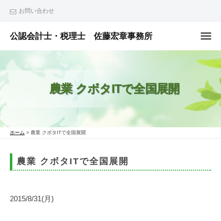
ュ
コ
ー
お問い合わせ
ン
テ
公認会計士・税理士 佐藤宏章事務所
メ
ニ
ン
公
ュ
ー
ツ
認
へ
会
農業 クボタITで全国展開
ス
計
士
キ
・
ッ
税
プ
ホーム
>
農業 クボタITで全国展開
理
士
農業 クボタITで全国展開
佐
藤
宏
2015/8/31(月)
章