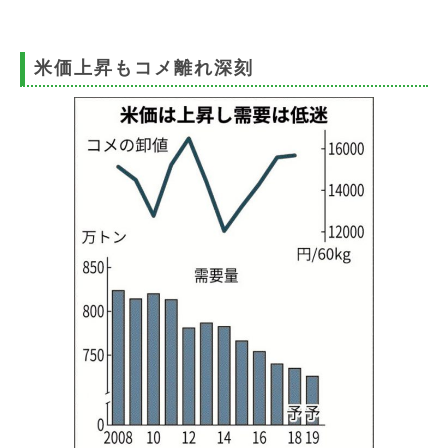
事
務
所
米価上昇もコメ離れ深刻