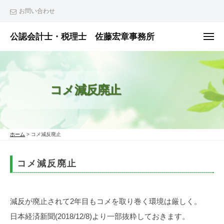
ュ
コ
ー
お問い合わせ
ン
テ
公認会計士・税理士 佐藤宏章事務所
メ
ニ
ン
公
ュ
ー
ツ
認
へ
会
コメ減反廃止
ス
計
士
キ
・
ッ
税
プ
ホーム
>
コメ減反廃止
理
士
コメ減反廃止
佐
藤
宏
減反が廃止されて2年目もコメを取り巻く環境は厳しく。
章
日本経済新聞(2018/12/8)より一部抜粋しておきます。