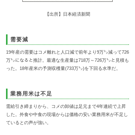
【出所】日本経済新聞
需要減
19年産の需要はコメ離れと人口減で前年より9万㌧減って726
万㌧になると推計。最適な生産量は718万～726万㌧と見積も
った。18年産米の予測収穫量(733万㌧)を下回る水準だ。
業務用米は不足
需給引き締まりから、コメの卸値は足元まで4年連続で上昇
した。外食や中食の現場からは価格の安い業務用米が不足し
ているとの声が強い。