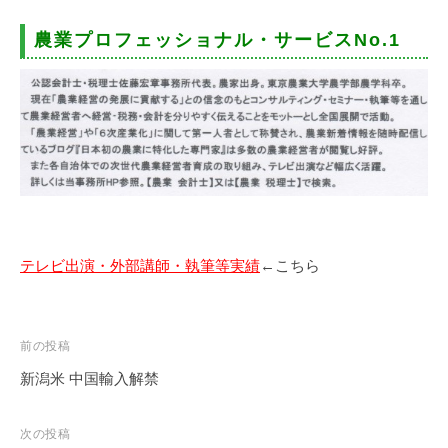
農業プロフェッショナル・サービスNo.1
テレビ出演・外部講師・執筆等実績
←こちら
投
前の投稿
稿
新潟米 中国輸入解禁
ナ
ビ
次の投稿