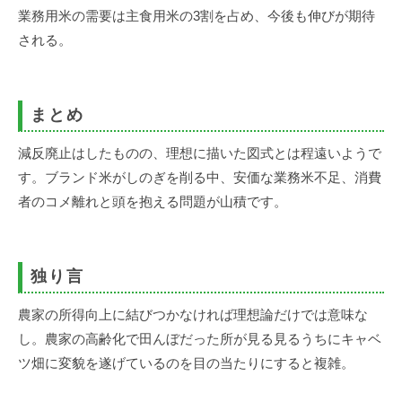
業務用米の需要は主食用米の3割を占め、今後も伸びが期待
される。
まとめ
減反廃止はしたものの、理想に描いた図式とは程遠いようで
す。ブランド米がしのぎを削る中、安価な業務米不足、消費
者のコメ離れと頭を抱える問題が山積です。
独り言
農家の所得向上に結びつかなければ理想論だけでは意味な
し。農家の高齢化で田んぼだった所が見る見るうちにキャベ
ツ畑に変貌を遂げているのを目の当たりにすると複雑。