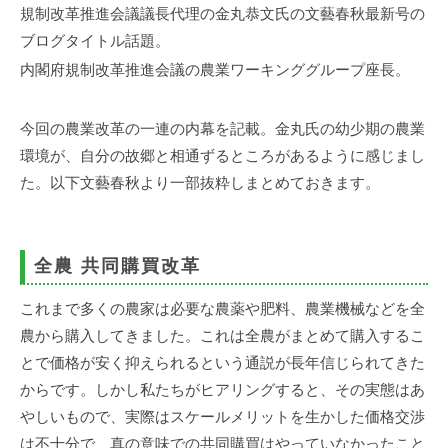
事
規制改革推進会議議長代理の金丸恭文氏の文藝春秋最新号の
務
ブログタイトル話題。
所
内閣府規制改革推進会議の農業ワーキンググループ座長。
今回の農業改革の一連の内幕を記載。金丸氏の幼少期の農業
環境が、自分の故郷と相通ずるところがあるように感じまし
た。以下文藝春秋より一部抜粋しまとめておきます。
全農 共同購買改革
これまで多くの農家は必要な農薬や肥料、農業機械などを全
農から購入してきました。これは全農がまとめて購入するこ
とで価格が安く抑えられるという通説が長年信じられてきた
からです。しかし私たちがヒアリングすると、その実態はあ
やしいもので、実際はスケールメリットを生かした価格交渉
は不十分で、真の意味での共同購買はやっていなかったこと