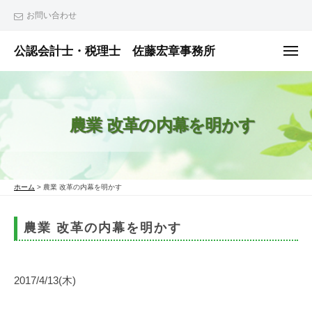
ュ
コ
ー
お問い合わせ
ン
テ
公認会計士・税理士 佐藤宏章事務所
メ
ニ
ン
公
ュ
ー
ツ
認
へ
会
農業 改革の内幕を明かす
ス
計
士
キ
・
ッ
税
プ
ホーム
>
農業 改革の内幕を明かす
理
士
農業 改革の内幕を明かす
佐
藤
宏
2017/4/13(木)
章