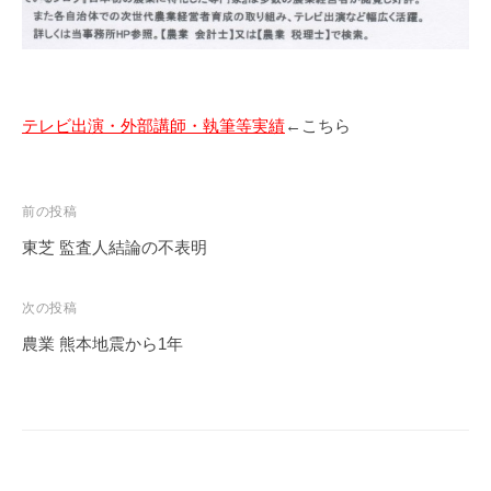
テレビ出演・外部講師・執筆等実績
←こちら
投
前の投稿
稿
東芝 監査人結論の不表明
ナ
ビ
次の投稿
ゲ
農業 熊本地震から1年
ー
シ
ョ
ン