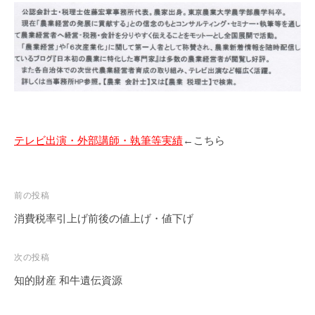
テレビ出演・外部講師・執筆等実績
←こちら
投
前の投稿
稿
消費税率引上げ前後の値上げ・値下げ
ナ
ビ
次の投稿
ゲ
知的財産 和牛遺伝資源
ー