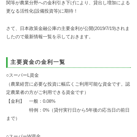
事
関等が農業分野への金利引き下げにより、貸出し増加による
務
更なる活性化(設備投資等)に期待！
所
さて、日本政策金融公庫の主要金利が公開(2019/7/19)されま
したので最新情報一覧を示しておきます。
主要資金の金利一覧
○スーパーL資金
（農業経営に必要な投資に幅広くご利用可能な資金です。認
定農業者の方がご利用できる資金です）
【金利】 一般：0.08%
特例：0%（貸付実行日から5年後の応当日の前日
まで）
○スーパーW資金