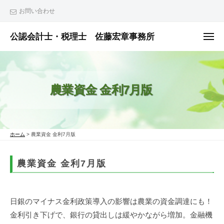
ュ
コ
ー
お問い合わせ
ン
テ
公認会計士・税理士 佐藤宏章事務所
メ
ニ
ン
公
ュ
ー
ツ
認
へ
会
農業資金 金利7月版
ス
計
士
キ
・
ッ
税
プ
ホーム
>
農業資金 金利7月版
理
士
農業資金 金利7月版
佐
藤
宏
日銀のマイナス金利政策導入の影響は農業の資金調達にも！
章
金利引き下げで、銀行の貸出しは緩やかながら増加。金融機