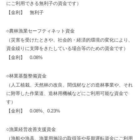
にご利用できる無利子の資金です）
【金利】 無利子
○農林漁業セーフティネット資金
（災害を受けたときや、社会的・経済的環境の変化により、
資金繰りに支障をきたしている場合等のための資金です）
【金利】 0.08%
○林業基盤整備資金
（人工植栽、天然林の改良、間伐材などの造林事業や、それ
に附帯した作業道、造林用機械などにご利用可能な資金で
す）
【金利】 0.08%、0.23%
○漁業経営改善支援資金
（漁船や漁具、漁業用施設の取得等や長期運転資金にご利用