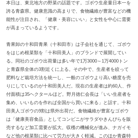
事
本日は、東北地方の野菜の話題です。ゴボウ生産量日本一を
務
誇る青森県。健康意識の高まりで、食物繊維が豊富などの機
所
能性が注目され、「健康・美容にいい」と女性を中心に需要
が高まっているようです。
青果卸の十和田青果（十和田市）は子会社を通じて、ゴボウ
をはじめ根菜類を「十和田美人」のブランドで展開してい
る。同社のゴボウ出荷量は多い年で1万3000～1万4000トン
と青森県全体の3割近くに上る。その中で、生産者を絞って
肥料など栽培方法を統一し、一般のゴボウより高い糖度を売
りにしているのが十和田美人だ。現在の生産者は約60人、作
付面積は35ヘクタールほど。野月徳仁会長は「いい生産者を
集め、いいものを作れば全国から買いに来る」と話す。十和
田美人ゴボウの9割は県外出荷だ。食物繊維が豊富なゴボウ
は「健康美容食品」としてコンビニがサラダやきんぴらを販
売するなど加工需要が拡大。収穫の機械化が進み、ナガイモ
など他の根菜類に比べて労力が大きく軽減。このほか青森特