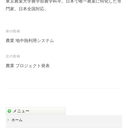
東京農業大学農学部農学科卒。日本で唯一農業に特化した専
門家。日本全国対応。
投
前の投稿
稿
農業 地中熱利用システム
ナ
ビ
次の投稿
ゲ
農業 プロジェクト発表
ー
シ
ョ
ン
メニュー
ホーム