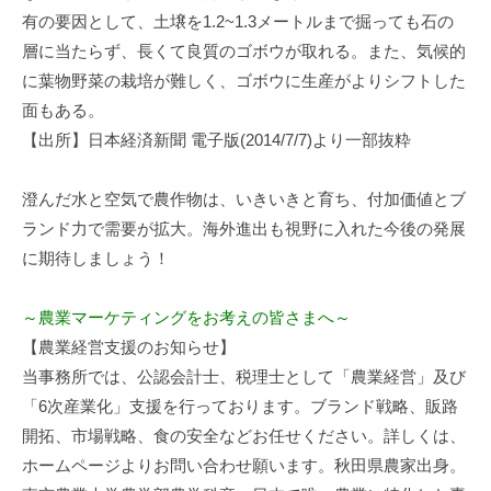
有の要因として、土壌を1.2~1.3メートルまで掘っても石の
層に当たらず、長くて良質のゴボウが取れる。また、気候的
に葉物野菜の栽培が難しく、ゴボウに生産がよりシフトした
面もある。
【出所】日本経済新聞 電子版(2014/7/7)より一部抜粋
澄んだ水と空気で農作物は、いきいきと育ち、付加価値とブ
ランド力で需要が拡大。海外進出も視野に入れた今後の発展
に期待しましょう！
～農業マーケティングをお考えの皆さまへ～
【農業経営支援のお知らせ】
当事務所では、公認会計士、税理士として「農業経営」及び
「6次産業化」支援を行っております。ブランド戦略、販路
開拓、市場戦略、食の安全などお任せください。詳しくは、
ホームページよりお問い合わせ願います。秋田県農家出身。