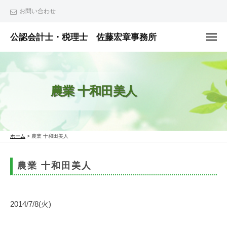
ュ
コ
ー
お問い合わせ
ン
テ
公認会計士・税理士 佐藤宏章事務所
メ
ニ
ン
公
ュ
ー
ツ
認
へ
会
農業 十和田美人
ス
計
士
キ
・
ッ
税
プ
ホーム
>
農業 十和田美人
理
士
農業 十和田美人
佐
藤
宏
2014/7/8(火)
章