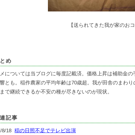
【送られてきた我が家のおコ
とめ
メについては当ブログに毎度記載済。価格上昇は補助金の手
響とも。稲作農家の平均年齢は70歳超。我が田舎のまわり
まで継続できるか不安の種が尽きないのが現状。
連記事
7/8/18
稲の日照不足でテレビ出演