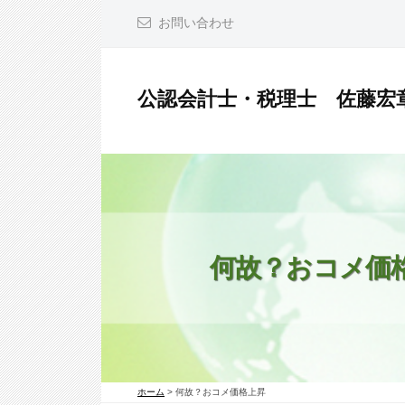
コ
お問い合わせ
ン
テ
ン
公認会計士・税理士 佐藤宏
ツ
公
へ
認
ス
会
キ
計
ッ
士
プ
・
何故？おコメ価
税
理
士
佐
ホーム
>
何故？おコメ価格上昇