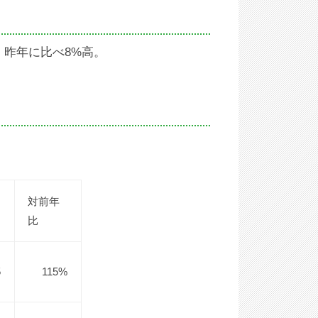
。昨年に比べ8%高。
対前年
比
5
115%