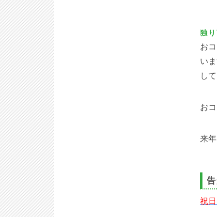
独り
おコ
いま
して
おコ
来年
告
祝日