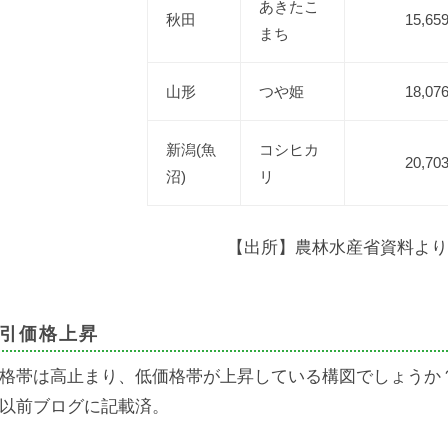
あきたこ
秋田
15,65
まち
山形
つや姫
18,07
新潟(魚
コシヒカ
20,70
沼)
リ
【出所】農林水産省資料より
引価格上昇
格帯は高止まり、低価格帯が上昇している構図でしょうか
以前ブログに記載済。