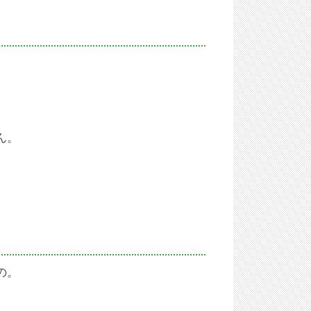
ん。
の。