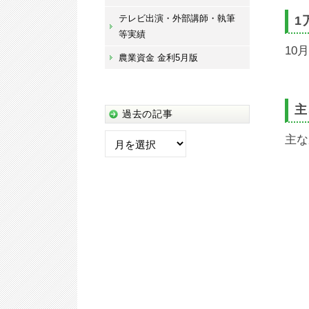
テレビ出演・外部講師・執筆
1
等実績
10
農業資金 金利5月版
主
過去の記事
過
主な
去
の
記
事