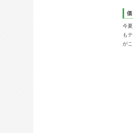
価
今夏
もテ
がこ