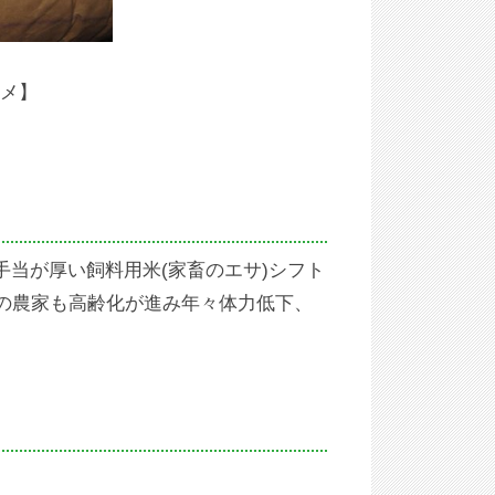
メ】
当が厚い飼料用米(家畜のエサ)シフト
の農家も高齢化が進み年々体力低下、