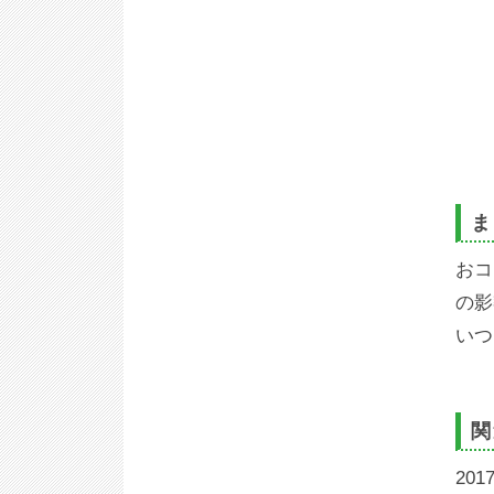
ま
おコ
の影
いつ
関
201