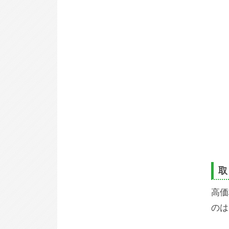
取
高価
のは