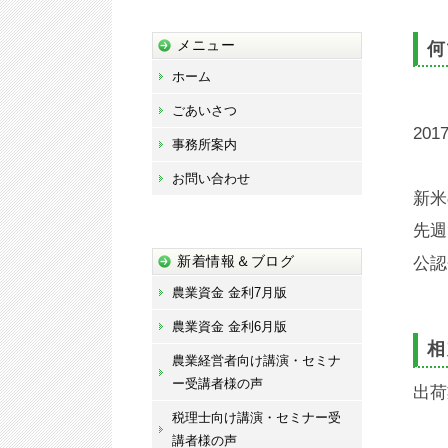
藤
宏
メニュー
何
章
ホーム
事
ごあいさつ
務
2017
事務所案内
所
お問い合わせ
新米
先週
新着情報＆ブログ
公認
農業資金 金利7月版
農業資金 金利6月版
相
農業経営者向け講演・セミナ
ー受講者様の声
出荷
税理士向け講演・セミナー受
講者様の声