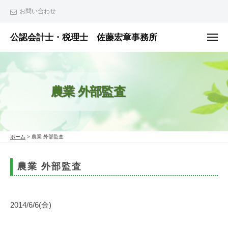
ュ
コ
ー
お問い合わせ
ン
テ
公認会計士・税理士 佐藤宏章事務所
メ
ニ
ン
公
ュ
ー
ツ
認
へ
会
農業 外部監査
ス
計
士
キ
・
ッ
税
プ
ホーム
>
農業 外部監査
理
士
農業 外部監査
佐
藤
宏
2014/6/6(金)
章