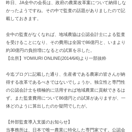
事
昨日、JA全中の会長は、政府の農業改革案について納得しな
務
かったようですね。その中で監査の話題がありましたので記
所
載しておきます。
全中の監査がなくなれば、地域農協は公認会計士による監査
を受けることになり、その費用は全国で86億円と、いまより
約30億円の負担増になるとの試算を示した。
【出所】YOMIURI ONLINE(2014/6/6)より一部抜粋
今迄ブログに記載した通り、生産者である農家の皆さんが納
得する改革であるべきではないでしょうか。独立性と専門性
の公認会計士を積極的に活用すれば地域農業に貢献できるは
ず。また監査費用について86億円との試算がありますが、一
体どのように算出したのか疑問でしたが。
【外部監査導入支援のお知らせ】
当事務所は、日本で唯一農業に特化した専門家です。公認会