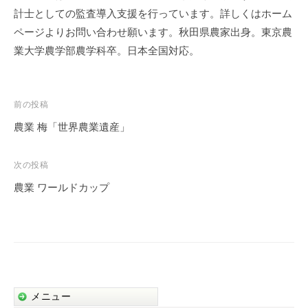
計士としての監査導入支援を行っています。詳しくはホーム
ページよりお問い合わせ願います。秋田県農家出身。東京農
業大学農学部農学科卒。日本全国対応。
投
前の投稿
稿
農業 梅「世界農業遺産」
ナ
ビ
次の投稿
ゲ
農業 ワールドカップ
ー
シ
ョ
ン
メニュー