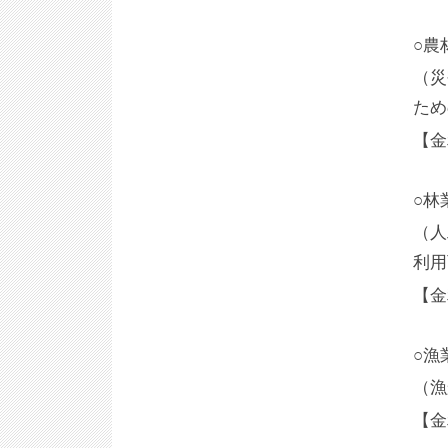
○農
（災
ため
【金
○林
（人
利用
【金
○漁
（漁
【金