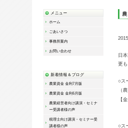
藤
宏
メニュー
農
章
ホーム
事
ごあいさつ
務
2015
事務所案内
所
お問い合わせ
日本
更も
新着情報＆ブログ
○ス
農業資金 金利7月版
（農
農業資金 金利6月版
【金
農業経営者向け講演・セミナ
特
ー受講者様の声
税理士向け講演・セミナー受
○ス
講者様の声