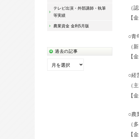
（認
テレビ出演・外部講師・執筆
等実績
【金
農業資金 金利5月版
○青
（新
過去の記事
【金
過
去
○経
の
記
（主
事
【金
○農
（多
【金