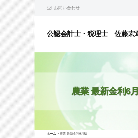
コ
お問い合わせ
ン
テ
ン
公認会計士・税理士 佐藤宏
ツ
公
へ
認
ス
会
キ
計
ッ
士
プ
・
農業 最新金利6
税
理
士
佐
ホーム
>
農業 最新金利6月版