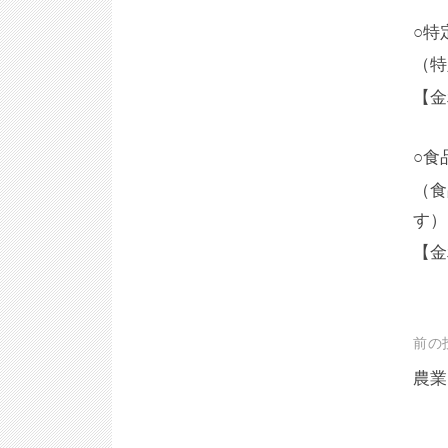
○特
（特
【金
○食
（食
す）
【金
投
前の
稿
農業
ナ
ビ