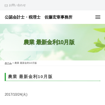
ュ
コ
ー
お問い合わせ
ン
テ
公認会計士・税理士 佐藤宏章事務所
メ
ニ
ン
公
ュ
ー
ツ
認
へ
会
農業 最新金利10月版
ス
計
士
キ
・
ッ
税
プ
ホーム
>
農業 最新金利10月版
理
士
農業 最新金利10月版
佐
藤
宏
2017/10/24(火)
章