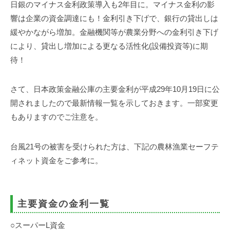
事
日銀のマイナス金利政策導入も2年目に。マイナス金利の影
務
響は企業の資金調達にも！金利引き下げで、銀行の貸出しは
所
緩やかながら増加。金融機関等が農業分野への金利引き下げ
により、貸出し増加による更なる活性化(設備投資等)に期
待！
さて、日本政策金融公庫の主要金利が平成29年10月19日に公
開されましたので最新情報一覧を示しておきます。一部変更
もありますのでご注意を。
台風21号の被害を受けられた方は、下記の農林漁業セーフテ
ィネット資金をご参考に。
主要資金の金利一覧
○スーパーL資金