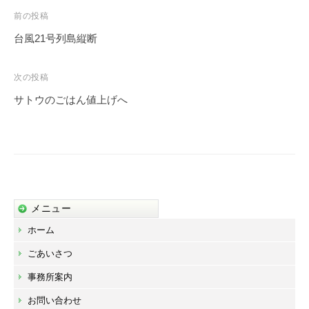
投
前の投稿
稿
台風21号列島縦断
ナ
ビ
次の投稿
ゲ
サトウのごはん値上げへ
ー
シ
ョ
ン
メニュー
ホーム
ごあいさつ
事務所案内
お問い合わせ