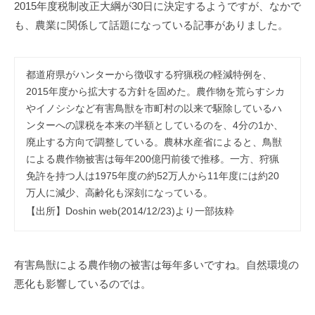
事
2015年度税制改正大綱が30日に決定するようですが、なかで
務
も、農業に関係して話題になっている記事がありました。
所
都道府県がハンターから徴収する狩猟税の軽減特例を、
2015年度から拡大する方針を固めた。農作物を荒らすシカ
やイノシシなど有害鳥獣を市町村の以来で駆除しているハ
ンターへの課税を本来の半額としているのを、4分の1か、
廃止する方向で調整している。農林水産省によると、鳥獣
による農作物被害は毎年200億円前後で推移。一方、狩猟
免許を持つ人は1975年度の約52万人から11年度には約20
万人に減少、高齢化も深刻になっている。
【出所】Doshin web(2014/12/23)より一部抜粋
有害鳥獣による農作物の被害は毎年多いですね。自然環境の
悪化も影響しているのでは。