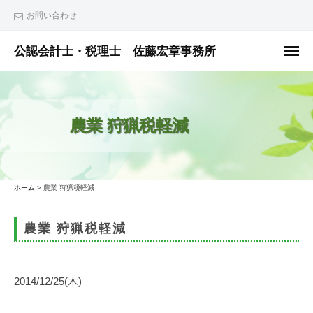
ュ
コ
ー
お問い合わせ
ン
テ
公認会計士・税理士 佐藤宏章事務所
メ
ニ
ン
公
ュ
ー
ツ
認
へ
会
農業 狩猟税軽減
ス
計
士
キ
・
ッ
税
プ
ホーム
>
農業 狩猟税軽減
理
士
農業 狩猟税軽減
佐
藤
宏
2014/12/25(木)
章