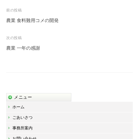
投
前の投稿
稿
農業 食料難用コメの開発
ナ
ビ
次の投稿
ゲ
農業 一年の感謝
ー
シ
ョ
ン
メニュー
ホーム
ごあいさつ
事務所案内
お問い合わせ