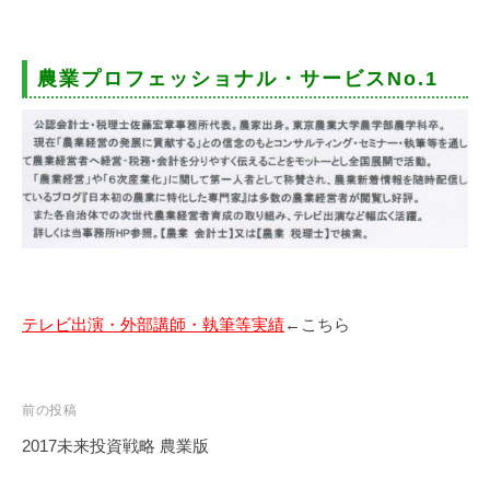
農業プロフェッショナル・サービスNo.1
テレビ出演・外部講師・執筆等実績
←こちら
投
前の投稿
稿
2017未来投資戦略 農業版
ナ