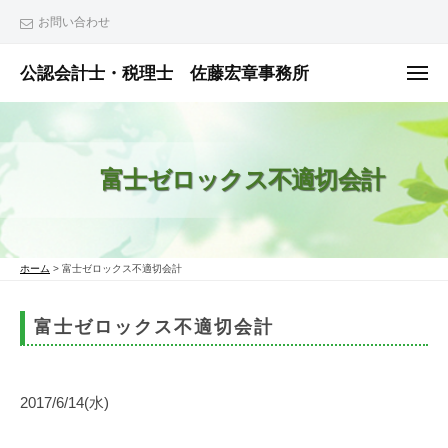
ュ
コ
ー
お問い合わせ
ン
テ
公認会計士・税理士 佐藤宏章事務所
メ
ニ
ン
公
ュ
ー
ツ
認
へ
会
富士ゼロックス不適切会計
ス
計
士
キ
・
ッ
税
プ
ホーム
>
富士ゼロックス不適切会計
理
士
富士ゼロックス不適切会計
佐
藤
宏
2017/6/14(水)
章