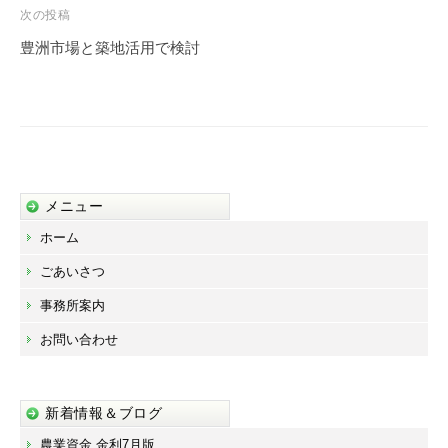
ビ
次の投稿
ゲ
豊洲市場と築地活用で検討
ー
シ
ョ
ン
メニュー
ホーム
ごあいさつ
事務所案内
お問い合わせ
新着情報＆ブログ
農業資金 金利7月版