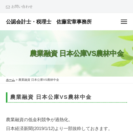
ュ
コ
ー
お問い合わせ
ン
テ
公認会計士・税理士 佐藤宏章事務所
メ
ニ
ン
公
ュ
ー
ツ
認
へ
会
農業融資 日本公庫VS農林中金
ス
計
士
キ
・
ッ
税
プ
ホーム
>
農業融資 日本公庫VS農林中金
理
士
農業融資 日本公庫VS農林中金
佐
藤
宏
農業融資の低金利競争が過熱化。
章
日本経済新聞(2019/1/12)より一部抜粋しておきます。