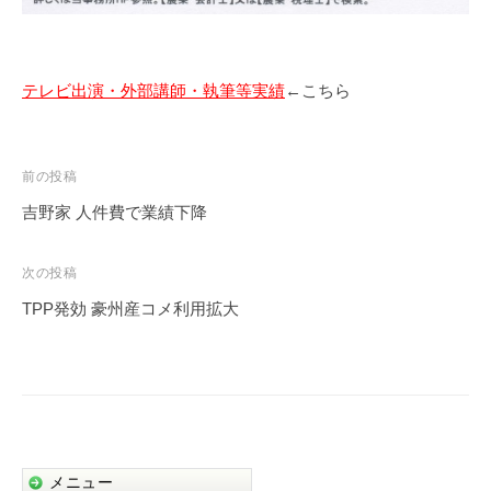
テレビ出演・外部講師・執筆等実績
←こちら
投
前の投稿
稿
吉野家 人件費で業績下降
ナ
ビ
次の投稿
ゲ
TPP発効 豪州産コメ利用拡大
ー
シ
ョ
ン
メニュー