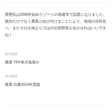
星野氏は2000年始めリゾートの再建等で話題になりました。
観光だけでなく農業と結び付けることにより、地域の活性化
へ。またその土地ならではの伝統野菜も生かせればいいです
ね！
投
前の投稿
稿
農業 TPP来月進展か
ナ
ビ
次の投稿
ゲ
農業 白書2014年度版
ー
シ
ョ
ン