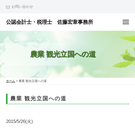
ュ
コ
ー
お問い合わせ
ン
テ
公認会計士・税理士 佐藤宏章事務所
メ
ニ
ン
公
ュ
ー
ツ
認
へ
会
農業 観光立国への道
ス
計
士
キ
・
ッ
税
プ
ホーム
>
農業 観光立国への道
理
士
農業 観光立国への道
佐
藤
宏
2015/5/26(火)
章