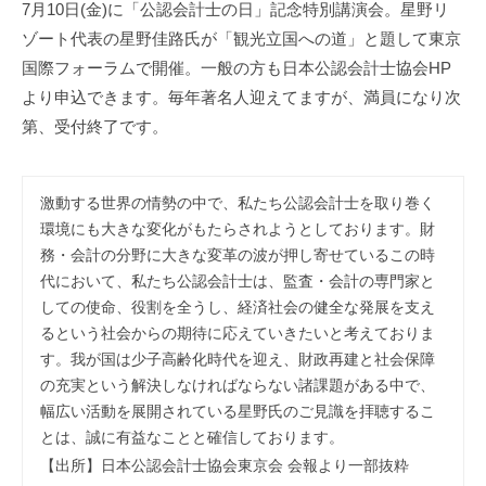
事
7月10日(金)に「公認会計士の日」記念特別講演会。星野リ
務
ゾート代表の星野佳路氏が「観光立国への道」と題して東京
所
国際フォーラムで開催。一般の方も日本公認会計士協会HP
より申込できます。毎年著名人迎えてますが、満員になり次
第、受付終了です。
激動する世界の情勢の中で、私たち公認会計士を取り巻く
環境にも大きな変化がもたらされようとしております。財
務・会計の分野に大きな変革の波が押し寄せているこの時
代において、私たち公認会計士は、監査・会計の専門家と
しての使命、役割を全うし、経済社会の健全な発展を支え
るという社会からの期待に応えていきたいと考えておりま
す。我が国は少子高齢化時代を迎え、財政再建と社会保障
の充実という解決しなければならない諸課題がある中で、
幅広い活動を展開されている星野氏のご見識を拝聴するこ
とは、誠に有益なことと確信しております。
【出所】日本公認会計士協会東京会 会報より一部抜粋