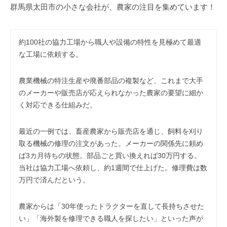
事
群馬県太田市の小さな会社が、農家の注目を集めています！
務
所
約100社の協力工場から職人や設備の特性を見極めて最適
な工場に依頼する。
農業機械の特注生産や廃番部品の複製など、これまで大手
のメーカーや販売店が応えられなかった農家の要望に細か
く対応できる仕組みだ。
最近の一例では、畜産農家から販売店を通じ、飼料を刈り
取る機械の修理の注文があった。メーカーの関係先に頼め
ば3カ月待ちの状態。部品ごと買い換えれば30万円する。
当社は協力工場へ依頼し、約1週間で仕上げた。修理費は数
万円で済んだという。
農家からは「30年使ったトラクターを直して長持ちさせた
い」「海外製を修理できる職人を探したい」といった声が