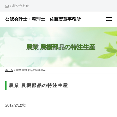
ュ
コ
ー
お問い合わせ
ン
テ
公認会計士・税理士 佐藤宏章事務所
メ
ニ
ン
公
ュ
ー
ツ
認
へ
会
農業 農機部品の特注生産
ス
計
士
キ
・
ッ
税
プ
ホーム
>
農業 農機部品の特注生産
理
士
農業 農機部品の特注生産
佐
藤
宏
2017/2/1(水)
章