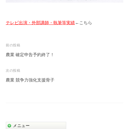
テレビ出演・外部講師・執筆等実績
←こちら
投
前の投稿
稿
農業 確定申告予約終了！
ナ
ビ
次の投稿
ゲ
農業 競争力強化支援骨子
ー
シ
ョ
ン
メニュー